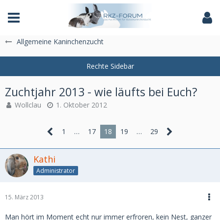
Das Fachforum der Rassekaninchenzucht
Allgemeine Kaninchenzucht
Zuchtjahr 2013 - wie läufts bei Euch?
Wollclau
1. Oktober 2012
1
…
17
18
19
…
29
Kathi
Administrator
15. März 2013
Man hört im Moment echt nur immer erfroren, kein Nest, ganzer