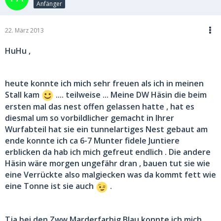
Anfänger
22. März 2013
HuHu ,
heute konnte ich mich sehr freuen als ich in meinen
Stall kam
.... teilweise ... Meine DW Häsin die beim
ersten mal das nest offen gelassen hatte , hat es
diesmal um so vorbildlicher gemacht in Ihrer
Wurfabteil hat sie ein tunnelartiges Nest gebaut am
ende konnte ich ca 6-7 Munter fidele Juntiere
erblicken da hab ich mich gefreut endlich . Die andere
Häsin wäre morgen ungefähr dran , bauen tut sie wie
eine Verrückte also malgiecken was da kommt fett wie
eine Tonne ist sie auch
.
Tja bei den Zww Marderfarbig Blau konnte ich mich