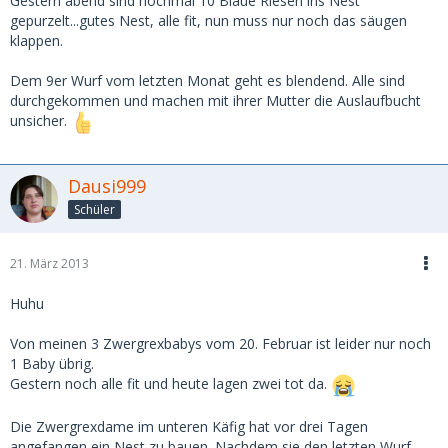
Gestern abend sind nochmal 10 Blaue Riesen ins Nest
gepurzelt...gutes Nest, alle fit, nun muss nur noch das säugen
klappen.
Dem 9er Wurf vom letzten Monat geht es blendend. Alle sind
durchgekommen und machen mit ihrer Mutter die Auslaufbucht
unsicher.
Dausi999
Schüler
21. März 2013
Huhu
Von meinen 3 Zwergrexbabys vom 20. Februar ist leider nur noch
1 Baby übrig.
Gestern noch alle fit und heute lagen zwei tot da.
Die Zwergrexdame im unteren Käfig hat vor drei Tagen
angefangen ein Nest zu bauen. Nachdem sie den letzten Wurf