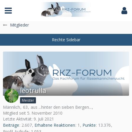
Das Fachforum der Rassekaninchenzucht
Mitglieder
leotrulla
Meister
Männlich
63
aus ...hinter den sieben Bergen...
Mitglied seit 5. November 2010
Letzte Aktivität:
9. Juli 2021
Beiträge
2.607
Erhaltene Reaktionen
1
Punkte
13.376
Profil-Aufrufe
1.053