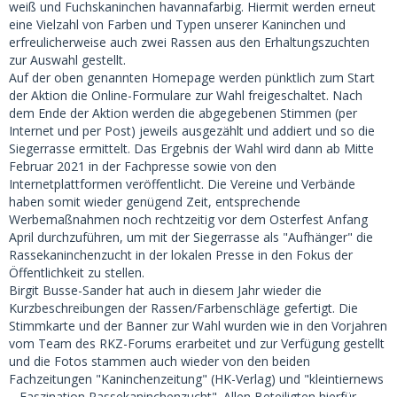
weiß und Fuchskaninchen havannafarbig. Hiermit werden erneut
eine Vielzahl von Farben und Typen unserer Kaninchen und
erfreulicherweise auch zwei Rassen aus den Erhaltungszuchten
zur Auswahl gestellt.
Auf der oben genannten Homepage werden pünktlich zum Start
der Aktion die Online-Formulare zur Wahl freigeschaltet. Nach
dem Ende der Aktion werden die abgegebenen Stimmen (per
Internet und per Post) jeweils ausgezählt und addiert und so die
Siegerrasse ermittelt. Das Ergebnis der Wahl wird dann ab Mitte
Februar 2021 in der Fachpresse sowie von den
Internetplattformen veröffentlicht. Die Vereine und Verbände
haben somit wieder genügend Zeit, entsprechende
Werbemaßnahmen noch rechtzeitig vor dem Osterfest Anfang
April durchzuführen, um mit der Siegerrasse als "Aufhänger" die
Rassekaninchenzucht in der lokalen Presse in den Fokus der
Öffentlichkeit zu stellen.
Birgit Busse-Sander hat auch in diesem Jahr wieder die
Kurzbeschreibungen der Rassen/Farbenschläge gefertigt. Die
Stimmkarte und der Banner zur Wahl wurden wie in den Vorjahren
vom Team des RKZ-Forums erarbeitet und zur Verfügung gestellt
und die Fotos stammen auch wieder von den beiden
Fachzeitungen "Kaninchenzeitung" (HK-Verlag) und "kleintiernews
– Faszination Rassekaninchenzucht". Allen Beteiligten hierfür