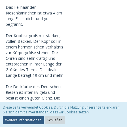
Das Fellhaar der
Riesenkaninchen ist etwa 4 cm
lang. Es ist dicht und gut
begrannt.
Der Kopf ist groß mit starken,
vollen Backen. Der Kopf soll in
einem harmonischen Verhältnis
zur Körpergröße stehen. Die
Ohren sind sehr kräftig und
entsprechen in ihrer Länge der
Größe des Tieres. Die ideale
Länge beträgt 19 cm und mehr.
Die Deckfarbe des Deutschen
Riesen ist intensiv gelb und
besitzt einen guten Glanz. Die
Deckfarbe an der Innenseite
Diese Seite verwendet Cookies. Durch die Nutzung unserer Seite erklären
der Läufe, der Unterseite der
Sie sich damit einverstanden, dass wir Cookies setzen.
Blume sowie am Bauch ist
Weitere Informationen
Schließen
hingegen weiß bis cremefarbig.
Dieses ist auch im Bereich der