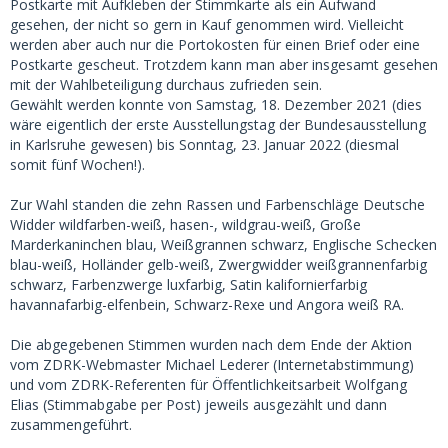
Postkarte mit Aufkleben der Stimmkarte als ein Aufwand
gesehen, der nicht so gern in Kauf genommen wird. Vielleicht
werden aber auch nur die Portokosten für einen Brief oder eine
Postkarte gescheut. Trotzdem kann man aber insgesamt gesehen
mit der Wahlbeteiligung durchaus zufrieden sein.
Gewählt werden konnte von Samstag, 18. Dezember 2021 (dies
wäre eigentlich der erste Ausstellungstag der Bundesausstellung
in Karlsruhe gewesen) bis Sonntag, 23. Januar 2022 (diesmal
somit fünf Wochen!).
Zur Wahl standen die zehn Rassen und Farbenschläge Deutsche
Widder wildfarben-weiß, hasen-, wildgrau-weiß, Große
Marderkaninchen blau, Weißgrannen schwarz, Englische Schecken
blau-weiß, Holländer gelb-weiß, Zwergwidder weißgrannenfarbig
schwarz, Farbenzwerge luxfarbig, Satin kalifornierfarbig
havannafarbig-elfenbein, Schwarz-Rexe und Angora weiß RA.
Die abgegebenen Stimmen wurden nach dem Ende der Aktion
vom ZDRK-Webmaster Michael Lederer (Internetabstimmung)
und vom ZDRK-Referenten für Öffentlichkeitsarbeit Wolfgang
Elias (Stimmabgabe per Post) jeweils ausgezählt und dann
zusammengeführt.