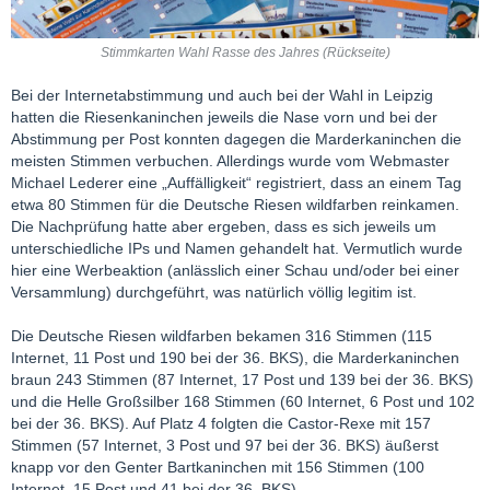
Stimmkarten Wahl Rasse des Jahres (Rückseite)
Bei der Internetabstimmung und auch bei der Wahl in Leipzig
hatten die Riesenkaninchen jeweils die Nase vorn und bei der
Abstimmung per Post konnten dagegen die Marderkaninchen die
meisten Stimmen verbuchen. Allerdings wurde vom Webmaster
Michael Lederer eine „Auffälligkeit“ registriert, dass an einem Tag
etwa 80 Stimmen für die Deutsche Riesen wildfarben reinkamen.
Die Nachprüfung hatte aber ergeben, dass es sich jeweils um
unterschiedliche IPs und Namen gehandelt hat. Vermutlich wurde
hier eine Werbeaktion (anlässlich einer Schau und/oder bei einer
Versammlung) durchgeführt, was natürlich völlig legitim ist.
Die Deutsche Riesen wildfarben bekamen 316 Stimmen (115
Internet, 11 Post und 190 bei der 36. BKS), die Marderkaninchen
braun 243 Stimmen (87 Internet, 17 Post und 139 bei der 36. BKS)
und die Helle Großsilber 168 Stimmen (60 Internet, 6 Post und 102
bei der 36. BKS). Auf Platz 4 folgten die Castor-Rexe mit 157
Stimmen (57 Internet, 3 Post und 97 bei der 36. BKS) äußerst
knapp vor den Genter Bartkaninchen mit 156 Stimmen (100
Internet, 15 Post und 41 bei der 36. BKS).