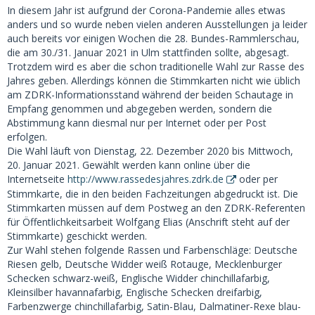
In diesem Jahr ist aufgrund der Corona-Pandemie alles etwas
anders und so wurde neben vielen anderen Ausstellungen ja leider
auch bereits vor einigen Wochen die 28. Bundes-Rammlerschau,
die am 30./31. Januar 2021 in Ulm stattfinden sollte, abgesagt.
Trotzdem wird es aber die schon traditionelle Wahl zur Rasse des
Jahres geben. Allerdings können die Stimmkarten nicht wie üblich
am ZDRK-Informationsstand während der beiden Schautage in
Empfang genommen und abgegeben werden, sondern die
Abstimmung kann diesmal nur per Internet oder per Post
erfolgen.
Die Wahl läuft von Dienstag, 22. Dezember 2020 bis Mittwoch,
20. Januar 2021. Gewählt werden kann online über die
Internetseite
http://www.rassedesjahres.zdrk.de
oder per
Stimmkarte, die in den beiden Fachzeitungen abgedruckt ist. Die
Stimmkarten müssen auf dem Postweg an den ZDRK-Referenten
für Öffentlichkeitsarbeit Wolfgang Elias (Anschrift steht auf der
Stimmkarte) geschickt werden.
Zur Wahl stehen folgende Rassen und Farbenschläge: Deutsche
Riesen gelb, Deutsche Widder weiß Rotauge, Mecklenburger
Schecken schwarz-weiß, Englische Widder chinchillafarbig,
Kleinsilber havannafarbig, Englische Schecken dreifarbig,
Farbenzwerge chinchillafarbig, Satin-Blau, Dalmatiner-Rexe blau-