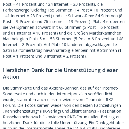
Post = 41 Prozent und 124 Internet = 20 Prozent), die
Farbenzwerge luxfarbig 155 Stimmen (14 Post = 16 Prozent und
141 Internet = 23 Prozent) und die Schwarz-Rexe 84 Stimmen (8
Post = 9 Prozent und 76 Internet = 13 Prozent). Platz 4 eroberten
die Weißgrannen schwarz mit 66 Stimmen (5 Post = 6 Prozent
und 61 Internet = 10 Prozent) und die Großen Marderkaninchen
blau belegten Platz 5 mit 53 Stimmen (5 Post = 6 Prozent und 48
Internet = 8 Prozent). Auf Platz 10 landeten abgeschlagen die
Satin kalifornierfarbig havannafarbig-elfenbein mit 9 Stimmen (1
Post = 1 Prozent und 8 Internet = 2 Prozent).
Herzlichen Dank für die Unterstützung dieser
Aktion
Die Stimmkarte und das Aktions-Banner, das auf der Internet-
Sonderseite und auch in den Internetportalen veröffentlicht
wurde, stammten auch diesmal wieder vom Team des RKZ-
Forum. Die Fotos kamen wieder von den beiden Fachzeitungen
„Kaninchenzeitung“ (HK-Verlag) und „kleintiernews - Faszination
Rassekaninchenzucht“ sowie vom RKZ-Forum. Allen Beteiligten
herzlichen Dank für diese tolle Unterstützung! Ein Dank geht aber
auch an die Internetportale sowie die LV, KV, Clubs und Vereine,