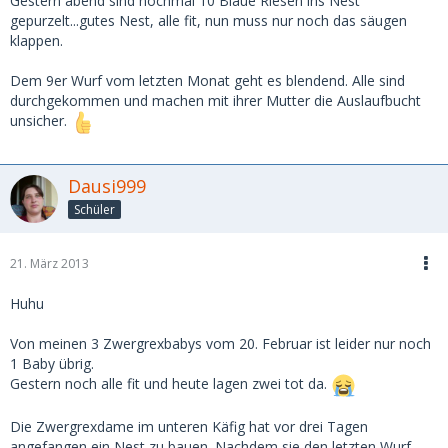
Gestern abend sind nochmal 10 Blaue Riesen ins Nest
gepurzelt...gutes Nest, alle fit, nun muss nur noch das säugen
klappen.
Dem 9er Wurf vom letzten Monat geht es blendend. Alle sind
durchgekommen und machen mit ihrer Mutter die Auslaufbucht
unsicher.
Dausi999
Schüler
21. März 2013
Huhu
Von meinen 3 Zwergrexbabys vom 20. Februar ist leider nur noch
1 Baby übrig.
Gestern noch alle fit und heute lagen zwei tot da.
Die Zwergrexdame im unteren Käfig hat vor drei Tagen
angefangen ein Nest zu bauen. Nachdem sie den letzten Wurf