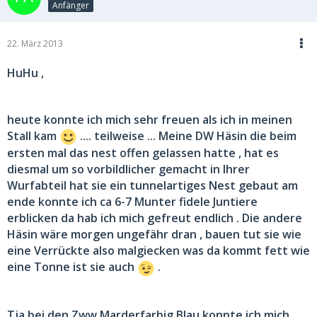
Anfänger
22. März 2013
HuHu ,
heute konnte ich mich sehr freuen als ich in meinen
Stall kam
.... teilweise ... Meine DW Häsin die beim
ersten mal das nest offen gelassen hatte , hat es
diesmal um so vorbildlicher gemacht in Ihrer
Wurfabteil hat sie ein tunnelartiges Nest gebaut am
ende konnte ich ca 6-7 Munter fidele Juntiere
erblicken da hab ich mich gefreut endlich . Die andere
Häsin wäre morgen ungefähr dran , bauen tut sie wie
eine Verrückte also malgiecken was da kommt fett wie
eine Tonne ist sie auch
.
Tja bei den Zww Marderfarbig Blau konnte ich mich