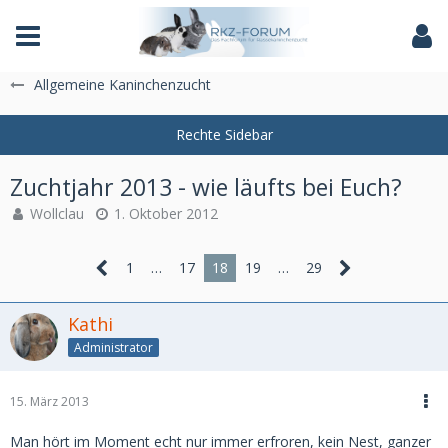
Das Fachforum der Rassekaninchenzucht
Allgemeine Kaninchenzucht
Zuchtjahr 2013 - wie läufts bei Euch?
Wollclau
1. Oktober 2012
1
…
17
18
19
…
29
Kathi
Administrator
15. März 2013
Man hört im Moment echt nur immer erfroren, kein Nest, ganzer