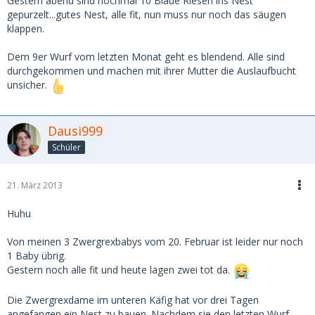
Gestern abend sind nochmal 10 Blaue Riesen ins Nest
gepurzelt...gutes Nest, alle fit, nun muss nur noch das säugen
klappen.
Dem 9er Wurf vom letzten Monat geht es blendend. Alle sind
durchgekommen und machen mit ihrer Mutter die Auslaufbucht
unsicher.
Dausi999
Schüler
21. März 2013
Huhu
Von meinen 3 Zwergrexbabys vom 20. Februar ist leider nur noch
1 Baby übrig.
Gestern noch alle fit und heute lagen zwei tot da.
Die Zwergrexdame im unteren Käfig hat vor drei Tagen
angefangen ein Nest zu bauen. Nachdem sie den letzten Wurf