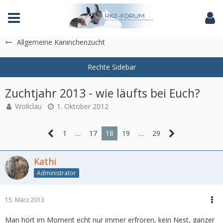
Das Fachforum der Rassekaninchenzucht
Allgemeine Kaninchenzucht
Zuchtjahr 2013 - wie läufts bei Euch?
Wollclau
1. Oktober 2012
1
…
17
18
19
…
29
Kathi
Administrator
15. März 2013
Man hört im Moment echt nur immer erfroren, kein Nest, ganzer