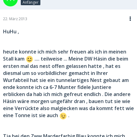
Anfänger
22. März 2013
HuHu ,
heute konnte ich mich sehr freuen als ich in meinen
Stall kam
.... teilweise ... Meine DW Häsin die beim
ersten mal das nest offen gelassen hatte , hat es
diesmal um so vorbildlicher gemacht in Ihrer
Wurfabteil hat sie ein tunnelartiges Nest gebaut am
ende konnte ich ca 6-7 Munter fidele Juntiere
erblicken da hab ich mich gefreut endlich . Die andere
Häsin wäre morgen ungefähr dran , bauen tut sie wie
eine Verrückte also malgiecken was da kommt fett wie
eine Tonne ist sie auch
.
Tja bei den Zww Marderfarbig Blau konnte ich mich