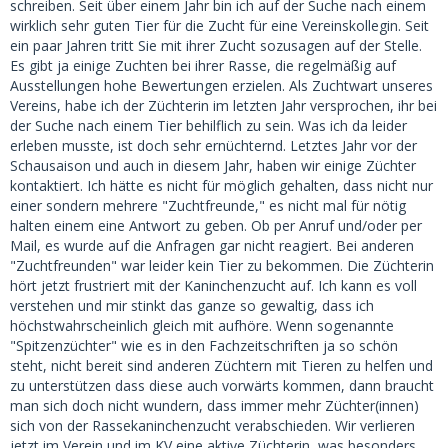
schreiben. Seit über einem Jahr bin ich auf der Suche nach einem
wirklich sehr guten Tier für die Zucht für eine Vereinskollegin. Seit
ein paar Jahren tritt Sie mit ihrer Zucht sozusagen auf der Stelle.
Es gibt ja einige Zuchten bei ihrer Rasse, die regelmäßig auf
Ausstellungen hohe Bewertungen erzielen. Als Zuchtwart unseres
Vereins, habe ich der Züchterin im letzten Jahr versprochen, ihr bei
der Suche nach einem Tier behilflich zu sein. Was ich da leider
erleben musste, ist doch sehr ernüchternd. Letztes Jahr vor der
Schausaison und auch in diesem Jahr, haben wir einige Züchter
kontaktiert. Ich hätte es nicht für möglich gehalten, dass nicht nur
einer sondern mehrere "Zuchtfreunde," es nicht mal für nötig
halten einem eine Antwort zu geben. Ob per Anruf und/oder per
Mail, es wurde auf die Anfragen gar nicht reagiert. Bei anderen
"Zuchtfreunden" war leider kein Tier zu bekommen. Die Züchterin
hört jetzt frustriert mit der Kaninchenzucht auf. Ich kann es voll
verstehen und mir stinkt das ganze so gewaltig, dass ich
höchstwahrscheinlich gleich mit aufhöre. Wenn sogenannte
"Spitzenzüchter" wie es in den Fachzeitschriften ja so schön
steht, nicht bereit sind anderen Züchtern mit Tieren zu helfen und
zu unterstützen dass diese auch vorwärts kommen, dann braucht
man sich doch nicht wundern, dass immer mehr Züchter(innen)
sich von der Rassekaninchenzucht verabschieden. Wir verlieren
jetzt im Verein und im KV eine aktive Züchterin, was besonders