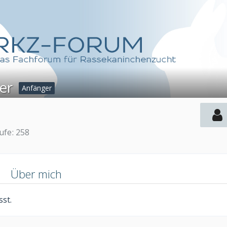
er
Anfänger
rufe
258
n
Über mich
st.