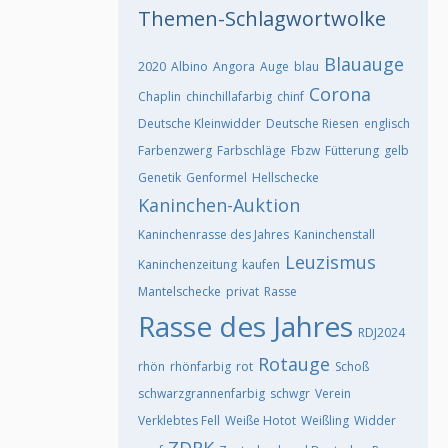
Themen-Schlagwortwolke
Blauauge
2020
Albino
Angora
Auge
blau
Corona
Chaplin
chinchillafarbig
chinf
Deutsche Kleinwidder
Deutsche Riesen
englisch
Farbenzwerg
Farbschläge
Fbzw
Fütterung
gelb
Genetik
Genformel
Hellschecke
Kaninchen-Auktion
Kaninchenrasse des Jahres
Kaninchenstall
Leuzismus
Kaninchenzeitung
kaufen
Mantelschecke
privat
Rasse
Rasse des Jahres
RDJ2024
Rotauge
rhön
rhönfarbig
rot
Schoß
schwarzgrannenfarbig
schwgr
Verein
Verklebtes Fell
Weiße Hotot
Weißling
Widder