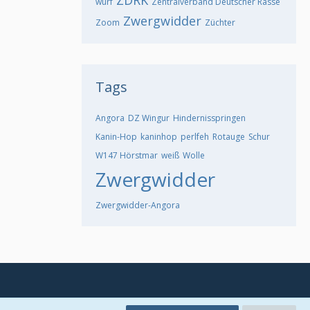
ZDRK
wurf
Zentralverband Deutscher Rasse
Zwergwidder
Zoom
Züchter
Tags
Angora
DZ Wingur
Hindernisspringen
Kanin-Hop
kaninhop
perlfeh
Rotauge
Schur
W147 Hörstmar
weiß
Wolle
Zwergwidder
Zwergwidder-Angora