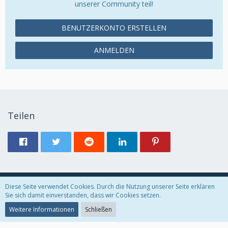
unserer Community teil!
BENUTZERKONTO ERSTELLEN
ANMELDEN
Teilen
Diese Seite verwendet Cookies. Durch die Nutzung unserer Seite erklären
Datenschutzerklärung
Kontakt
Impressum
Sie sich damit einverstanden, dass wir Cookies setzen.
Weitere Informationen
Schließen
Community-Software:
WoltLab Suite™ 5.2.21