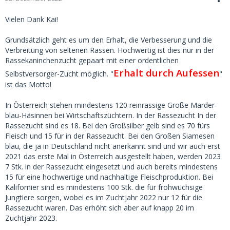
dem Forum in Kassel zu treffen!
Vielen Dank Kai!
LG Jürgen
Grundsätzlich geht es um den Erhalt, die Verbesserung und die
Verbreitung von seltenen Rassen. Hochwertig ist dies nur in der
Rassekaninchenzucht gepaart mit einer ordentlichen
Erhalt durch Aufessen
Selbstversorger-Zucht möglich. "
"
ist das Motto!
In Österreich stehen mindestens 120 reinrassige Große Marder-
blau-Häsinnen bei Wirtschaftszüchtern. In der Rassezucht In der
Rassezucht sind es 18. Bei den Großsilber gelb sind es 70 fürs
Fleisch und 15 für in der Rassezucht. Bei den Großen Siamesen
blau, die ja in Deutschland nicht anerkannt sind und wir auch erst
2021 das erste Mal in Österreich ausgestellt haben, werden 2023
7 Stk. in der Rassezucht eingesetzt und auch bereits mindestens
15 für eine hochwertige und nachhaltige Fleischproduktion. Bei
Kalifornier sind es mindestens 100 Stk. die für frohwüchsige
Jungtiere sorgen, wobei es im Zuchtjahr 2022 nur 12 für die
Rassezucht waren. Das erhöht sich aber auf knapp 20 im
Zuchtjahr 2023.