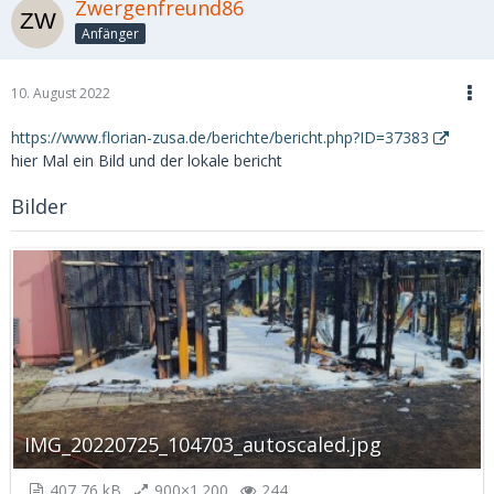
Zwergenfreund86
Anfänger
10. August 2022
https://www.florian-zusa.de/berichte/bericht.php?ID=37383
hier Mal ein Bild und der lokale bericht
Bilder
IMG_20220725_104703_autoscaled.jpg
407,76 kB
900×1.200
244