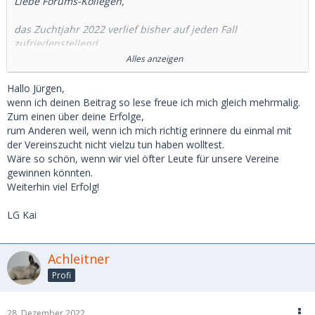
Liebe Forums-Kollegen,
das Zuchtjahr 2022 verlief bisher auf jeden Fall
zufriedenstellend.
Insgesamt haben unsere drei Rassen bisher an 8
Alles anzeigen
Veranstaltungen mit 124 Bewertungen teilgenommen. Das
Zuchtjahr ist aber noch nicht zu Ende und grundsätzlich
Hallo Jürgen,
sollen noch zwei Veranstaltungen mit etwa 26 Bewertungen
wenn ich deinen Beitrag so lese freue ich mich gleich mehrmalig.
folgen.
Zum einen über deine Erfolge,
rum Anderen weil, wenn ich mich richtig erinnere du einmal mit
Positiv hervorzuheben sind insgesamt 7 V-Bewertungen mit
der Vereinszucht nicht vielzu tun haben wolltest.
jeweils 97,0 Punkte.
Wäre so schön, wenn wir viel öfter Leute für unsere Vereine
6x bei 0.1 Großsilber gelb
gewinnen könnten.
1x bei 0.1 Große Marder blau
Weiterhin viel Erfolg!
Vor allem bei den Großen Marder ist das eine Bewertung
LG Kai
die in Österreich noch nie und auch in Deutschland äußerst
selten erzielt wurde.
Die besten Bewertungsergebnisse waren 387,5 bei
Achleitner
Großsilber gelb, 385,5 bei Große Marder blau und 384,0 bei
Profi
Große Siamesen blau.
Ich hoffe den ein oder anderen alten
Zuchtfreund aus
28. Dezember 2022