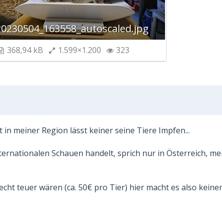
20230504_163558_autoscaled.jpg
368,94 kB
1.599×1.200
323
t in meiner Region lässt keiner seine Tiere Impfen...
ernationalen Schauen handelt, sprich nur in Österreich, me
cht teuer wären (ca. 50€ pro Tier) hier macht es also keine