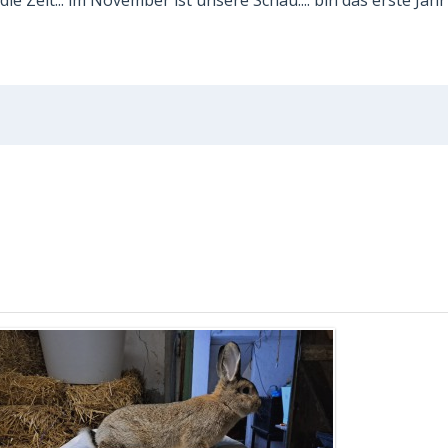
ie Zeit... im November ist unsere Schau.... bin das erste Jahr