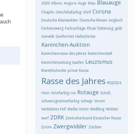
Blauauge
2020
Albino
Angora
Auge
blau
Corona
Chaplin
chinchillafarbig
chinf
ne
Deutsche Kleinwidder
Deutsche Riesen
englisch
 auch
Farbenzwerg
Farbschläge
Fbzw
Fütterung
gelb
Genetik
Genformel
Hellschecke
Kaninchen-Auktion
Kaninchenrasse des Jahres
Kaninchenstall
Leuzismus
Kaninchenzeitung
kaufen
Mantelschecke
privat
Rasse
Rasse des Jahres
RDJ2024
Rotauge
rhön
rhönfarbig
rot
Schoß
schwarzgrannenfarbig
schwgr
Verein
Verklebtes Fell
Weiße Hotot
Weißling
Widder
ZDRK
wurf
Zentralverband Deutscher Rasse
Zwergwidder
Zoom
Züchter