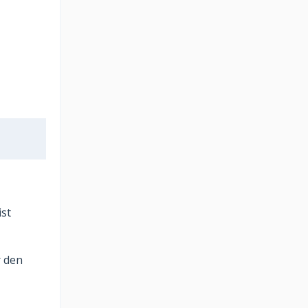
ist
r den