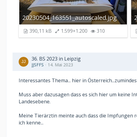
20230504_163551_autoscaled.jpg
390,11 kB
1.599×1.200
310
36. BS 2023 in Leipzig
JJSFFS
14. Mai 2023
Interessantes Thema... hier in Österreich...zumindes
Muss aber dazusagen dass es sich hier um keine Int
Landesebene.
Meine Tierärztin meinte auch dass die Impfungen re
ich kenne...