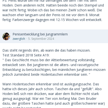
PS: Penis wurde bei mir nur bemängelt bei dem Tier mit dem
Hoden. Dem anderen nicht. Hatten beeide noch den Stempel und
war nicht fertig. Wobei ich das bei meinen ZwW schon weiß. Die
wachsen eher langsam und der Penis ist nie vor dem 8. Monat
fertig. Farbenzwerge dagegen mit 12-15 Wochen voll entwickelt.
Penisentwicklung bei Jungrammlern
zwergloh
5. September 2024
Das steht nirgends drin, ab wann die das haben müssen.
Test Standard 2018 Seite A19:
" Das Geschlecht muss bei der Alttierbewertung vollständig
entwickelt sein. Bei Jungtieren ist die alters- und rassetypische
Entwicklung zu berücksichtigen, bei männlichen Jungtieren müssen
jedoch zumindest beide Hodentaschen erkennbar sein. "
Wann Hodentaschen erkennbar sind ist auslegungssache. Das
hattw ich dieses Jahr auch schon. Taschen da und "gefüllt". Also
Hoden ließ sich rein drücken, war aber dem Richter nicht stark
genug ausgeprägt. War ein Tier von Anfang Mai. Den Bruder
dazu, der größere Taschen hatte (und auch größer/schwerer war)