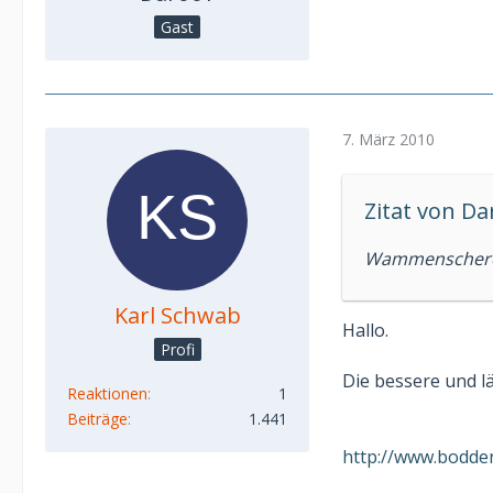
Gast
7. März 2010
Zitat von Da
Wammenschere 
Karl Schwab
Hallo.
Profi
Die bessere und l
Reaktionen
1
Beiträge
1.441
http://www.bodden