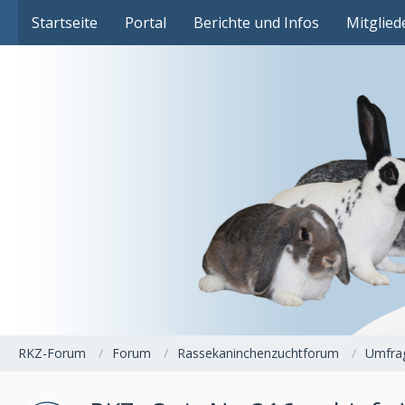
Das Fachforum der Rassekaninchenzucht
Startseite
Portal
Berichte und Infos
Mitglied
RKZ-Forum
Forum
Rassekaninchenzuchtforum
Umfra