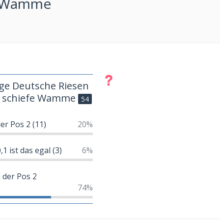
fe Wamme
ige Deutsche Riesen
ne schiefe Wamme
54
der Pos 2 (11)
20%
1 ist das egal (3)
6%
 der Pos 2
74%