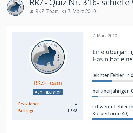
RKZ- Quiz Nr. 316- schie
RKZ-Team
7. März 2010
7. März 2010
Eine überjähr
Häsin hat ei
leichter Fehler in 
RKZ-Team
bei überjährigen 0,
Administrator
Reaktionen
4
schwerer Fehler in
Beiträge
1.348
Körperform (40)