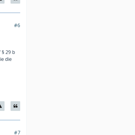
#6
 § 29 b
ie die
#7