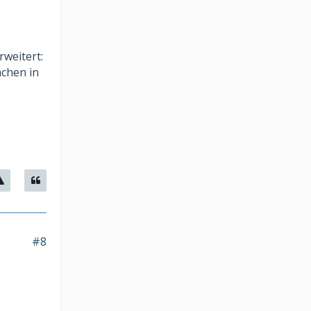
rweitert:
achen in
#8