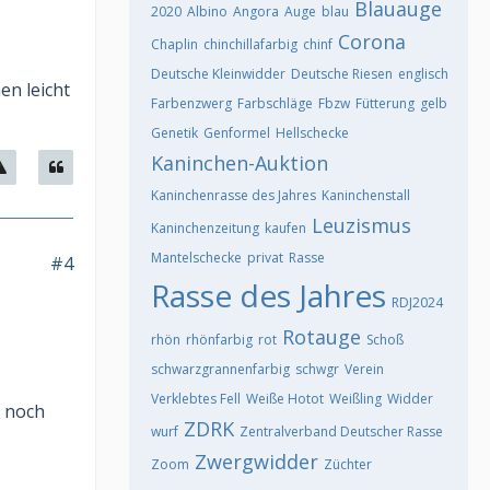
Blauauge
2020
Albino
Angora
Auge
blau
Corona
Chaplin
chinchillafarbig
chinf
Deutsche Kleinwidder
Deutsche Riesen
englisch
n leicht
Farbenzwerg
Farbschläge
Fbzw
Fütterung
gelb
Genetik
Genformel
Hellschecke
Kaninchen-Auktion
Kaninchenrasse des Jahres
Kaninchenstall
Leuzismus
Kaninchenzeitung
kaufen
Mantelschecke
privat
Rasse
#4
Rasse des Jahres
RDJ2024
Rotauge
rhön
rhönfarbig
rot
Schoß
schwarzgrannenfarbig
schwgr
Verein
Verklebtes Fell
Weiße Hotot
Weißling
Widder
t noch
ZDRK
wurf
Zentralverband Deutscher Rasse
Zwergwidder
Zoom
Züchter