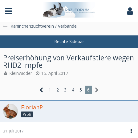
Das Fachforum der Rassekaninchenzucht
Kaninchenzuchtverein / Verbände
Preiserhöhung von Verkaufstiere wegen
RHD2 Impfe
Kleinwidder
15. April 2017
1
2
3
4
5
6
FlorianP
Profi
31. Juli 2017