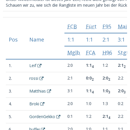
Schauen wir zu, wie sich die Rangliste im neuen Jahr bei der Rückr
FCB
Fürt
F95
Main
Pos
Name
1:1
1:1
2:1
3:1
Mglb
FCA
H96
Stgt
2:0
1:1
1:2
2:1
1.
Leif
4
2
2:1
0:0
2:0
2:2
2.
rossi
2
2
3:1
1:1
1:0
2:0
3.
Matthias
4
3
3
2:0
1:0
1:3
0:2
4.
Broki
0:1
1:2
2:1
2:2
5.
GordenGekko
4
2:0
1:0
1:1
1:1
6.
buffei