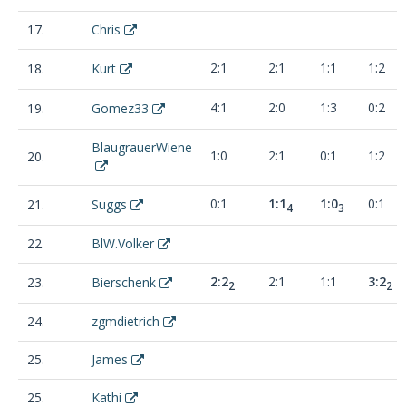
17.
Chris
2:1
2:1
1:1
1:2
18.
Kurt
4:1
2:0
1:3
0:2
19.
Gomez33
BlaugrauerWiene
1:0
2:1
0:1
1:2
20.
0:1
1:1
1:0
0:1
21.
Suggs
4
3
22.
BlW.Volker
2:2
2:1
1:1
3:2
23.
Bierschenk
2
2
24.
zgmdietrich
25.
James
25.
Kathi