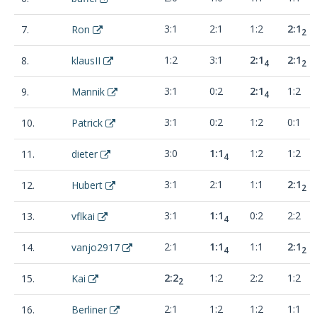
3:1
2:1
1:2
2:1
7.
Ron
2
1:2
3:1
2:1
2:1
8.
klausII
4
2
3:1
0:2
2:1
1:2
9.
Mannik
4
3:1
0:2
1:2
0:1
10.
Patrick
3:0
1:1
1:2
1:2
11.
dieter
4
3:1
2:1
1:1
2:1
12.
Hubert
2
3:1
1:1
0:2
2:2
13.
vflkai
4
2:1
1:1
1:1
2:1
14.
vanjo2917
4
2
2:2
1:2
2:2
1:2
15.
Kai
2
2:1
1:2
1:2
1:1
16.
Berliner