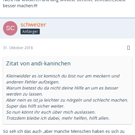
Viele Vereine bemühen sich sehr sorgfältig mit der
besser machen.!!!!
Vorbereitung Ihrer Kleintier-
ausstellung, die auch bei den Züchtern und Besuchen mit
der entsprechenden
schweizer
Anerkennung gewürdigt wird.
Anfänger
Leider ist dies nicht immer der Fall und deshalb werden
auch Ausstellungen veranstaltet
die nicht das entsprechende Ambiente haben und für die
31. Oktober 2018
Werbung der Rassekaninchen-
zucht ungeeignet sind. Als Voraussetzung einer
Zitat von andi-kaninchen
erfolgreichen Ausstellung ist als erstes der Raum bzw.
die Halle wo die Tiere untergebracht werden, dieser soll
Kleinwidder es ist komisch du bist nur am meckern und
hell, gut belüftet und genügend Platz haben
anderen Fehler aufzeigen.
für die zu erwartenden Tieren.
Warum bietest du da nicht deine Hilfe an um es besser
In der Vergangenheit besuchte ich eine Ausstellung die
werden zu lassen.
besser nicht stattgefunden hätte,
Aber nein es ist ja leichter zu nörgeln und schlecht machen.
denn dieser Hochdehner konnte nur über eine steile Rampe
Super das hilft sicher weiter.
erreicht werden.
So nun könnt ihr euch über mich auslassen.
Das innere war dunkel wie die Nacht, die
Trotzdem bleibe ich dabei, mehr helfen, hilft allen.
Bewertungsurkunden konnten nicht entziffert
werden und von den schwarzen Tieren war in der
Dunkelheit überhaupt nichts zu erkennen.
So seh ich das auch ,aber manche Menschen haben es sich zu