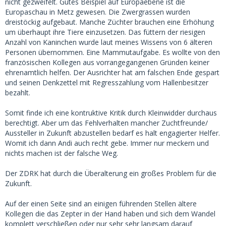
nicht gezweifelt. Gutes Beispiel auf Europaebene ist die
Europaschau in Metz gewesen. Die Zwergrassen wurden
dreistöckig aufgebaut. Manche Züchter brauchen eine Erhöhung
um überhaupt ihre Tiere einzusetzen. Das füttern der riesigen
Anzahl von Kaninchen wurde laut meines Wissens von 6 älteren
Personen übernommen. Eine Mammutaufgabe. Es wollte von den
französischen Kollegen aus vorrangegangenen Gründen keiner
ehrenamtlich helfen. Der Ausrichter hat am falschen Ende gespart
und seinen Denkzettel mit Regresszahlung vom Hallenbesitzer
bezahlt.
Somit finde ich eine kontruktive Kritik durch Kleinwidder durchaus
berechtigt. Aber um das Fehlverhalten mancher Zuchtfreunde/
Aussteller in Zukunft abzustellen bedarf es halt engagierter Helfer.
Womit ich dann Andi auch recht gebe. Immer nur meckern und
nichts machen ist der falsche Weg.
Der ZDRK hat durch die Überalterung ein großes Problem für die
Zukunft.
Auf der einen Seite sind an einigen führenden Stellen ältere
Kollegen die das Zepter in der Hand haben und sich dem Wandel
komplett verschließen oder nur sehr sehr langsam darauf