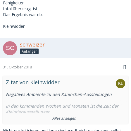
Fähigkeiten
total überzeugt ist.
Das Ergebnis war nb.
Kleinwidder
schweizer
Anfänger
31. Oktober 2018
Zitat von Kleinwidder
Negatives Ambiente zu den Kaninchen-Ausstellungen
In den kommenden Wochen und Monaten ist die Zeit der
Kleintierausstellungen
und dazu sollten sich die verantwortlichen Personen schon
Alles anzeigen
reichlich überlegen,
wie Sie das Schaufenster Ihres Vereins oder Clubs gestalten.
Nicht nur kritisieren und lang sinnlose Berichte schreiben,selbst