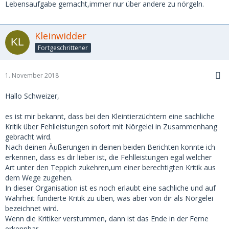
Bei dieser Ausstellung waren aber auch Züchter aus dem
Lebensaufgabe gemacht,immer nur über andere zu nörgeln.
benachbarten Ausland
Österreich, Italien und Luxemburg vertreten, deren Tiere in
einen ungeeigneten Stadel
Kleinwidder
untergebracht waren. Anscheinend hatte die
Fortgeschrittener
Ausstellungsleitung noch niemals gehört,
wenn Gäste eingeladen werden, dann sollten sich diese
Züchter und Aussteller auch wohlfühlen
1. November 2018
und eine gewisse Zufriedenheit ausstrahlen, was hier in
dieser Dunkelkammer nicht erkennbar war.
Hallo Schweizer,
Um in Zukunft solche Ausstellungen überhaupt nochmals
durch zuführen, mit Gästen aus dem Ausland,
es ist mir bekannt, dass bei den Kleintierzüchtern eine sachliche
dann müssen die Verantwortlichen ein Ausstellungslokal
Kritik über Fehlleistungen sofort mit Nörgelei in Zusammenhang
anmieten, dass ein entsprechendes Ambiente hat,
gebracht wird.
wo sich die Menschen und Tiere wohlfühlen. Wenn diese
Nach deinen Äußerungen in deinen beiden Berichten konnte ich
Forderung nicht berücksichtigt werden kann,
erkennen, dass es dir lieber ist, die Fehlleistungen egal welcher
dann ist besser auf eine Ausstellung auf diesem Niveau
Art unter den Teppich zukehren,um einer berechtigten Kritik aus
ganz zu verzichten.
dem Wege zugehen.
In dieser Organisation ist es noch erlaubt eine sachliche und auf
Kleinwidder
Wahrheit fundierte Kritik zu üben, was aber von dir als Nörgelei
bezeichnet wird.
Wenn die Kritiker verstummen, dann ist das Ende in der Ferne
erkennbar.