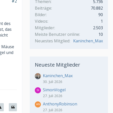
#2
Themen
5.736
Beiträge
70.882
Bilder
90
Videos
1
ht des
Mitglieder
2.503
t, das
Meiste Benutzer online
10
hicht
Neuestes Mitglied
Kaninchen_Max
er Mäuse
gel und
Neueste Mitglieder
Kaninchen_Max
30. Juli 2026
SimonVogel
27. Juli 2026
AnthonyRobinson
27. Juli 2026