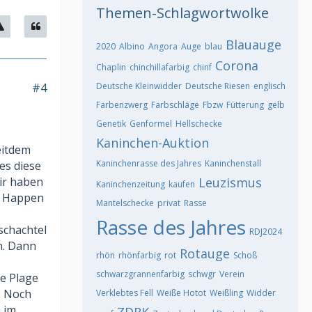
Themen-Schlagwortwolke
Blauauge
2020
Albino
Angora
Auge
blau
Corona
Chaplin
chinchillafarbig
chinf
#4
Deutsche Kleinwidder
Deutsche Riesen
englisch
Farbenzwerg
Farbschläge
Fbzw
Fütterung
gelb
Genetik
Genformel
Hellschecke
Kaninchen-Auktion
eitdem
Kaninchenrasse des Jahres
Kaninchenstall
es diese
Wir haben
Leuzismus
Kaninchenzeitung
kaufen
rm Happen
Mantelschecke
privat
Rasse
Rasse des Jahres
schachtel
RDJ2024
n. Dann
Rotauge
rhön
rhönfarbig
rot
Schoß
schwarzgrannenfarbig
schwgr
Verein
ne Plage
. Noch
Verklebtes Fell
Weiße Hotot
Weißling
Widder
e im