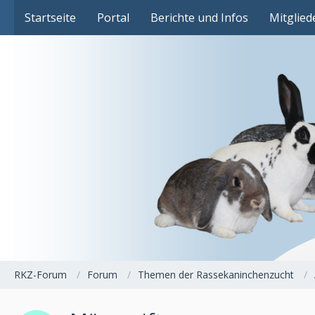
Das Fachforum der Rassekaninchenzucht
Startseite
Portal
Berichte und Infos
Mitglied
RKZ-Forum
Forum
Themen der Rassekaninchenzucht