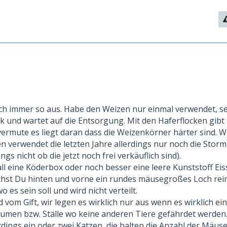
lich immer so aus. Habe den Weizen nur einmal verwendet, s
k und wartet auf die Entsorgung. Mit den Haferflocken gibt 
 vermute es liegt daran dass die Weizenkörner härter sind. 
n verwendet die letzten Jahre allerdings nur noch die Sto
ings nicht ob die jetzt noch frei verkäuflich sind).
ll eine Köderbox oder noch besser eine leere Kunststoff Eis
chst Du hinten und vorne ein rundes mäusegroßes Loch rei
wo es sein soll und wird nicht verteilt.
d vom Gift, wir legen es wirklich nur aus wenn es wirklich ei
äumen bzw. Ställe wo keine anderen Tiere gefährdet werden
dings ein oder zwei Katzen, die halten die Anzahl der Mäus