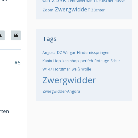
ZDRK
wurf
Zentralverband Deutscher Rasse
Zwergwidder
Zoom
Züchter
Tags
Angora
DZ Wingur
Hindernisspringen
Kanin-Hop
kaninhop
perlfeh
Rotauge
Schur
#5
W147 Hörstmar
weiß
Wolle
Zwergwidder
Zwergwidder-Angora
rten