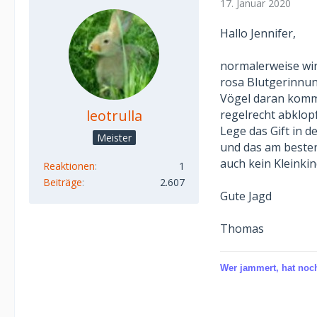
17. Januar 2020
Hallo Jennifer,
normalerweise wir
rosa Blutgerinnun
Vögel daran komme
leotrulla
regelrecht abklop
Lege das Gift in 
Meister
und das am besten
auch kein Kleinkin
Reaktionen
1
Beiträge
2.607
Gute Jagd
Thomas
Wer jammert, hat noch