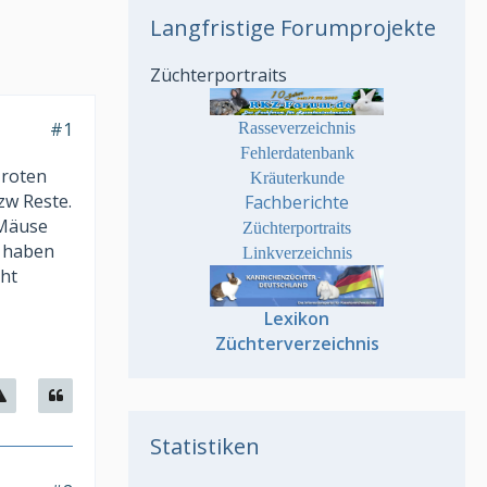
Langfristige Forumprojekte
Züchterportraits
#1
Rasseverzeichnis
Fehlerdatenbank
 roten
Kräuterkunde
zw Reste.
Fachberichte
 Mäuse
Züchterportraits
d haben
Linkverzeichnis
cht
Lexikon
Züchterverzeichnis
Statistiken