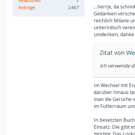
Reaktionen
1
....herrje, da sch
Beiträge
2.607
Gedanken verschw
reichlich Milane u
unterirdisch veren
umdenken, danke 
Zitat von W
Ich verwende di
Im Wechsel mit Er
darüber hinaus las
man die Gerüche w
im Futterraum und
In besetzten Buch
Einsatz. Die gibt 
möchte. Das Lockmi