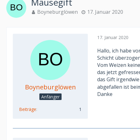
Mäusegift
Boyneburglöwen
17. Januar 2020
17. Januar 2020
Hallo, ich habe v
Schicht überzogen
Vom Weizen keine 
das jetzt gefress
das Gift irgendwi
Boyneburglöwen
abgefallen ist beim
Danke
Anfänger
Beiträge
1