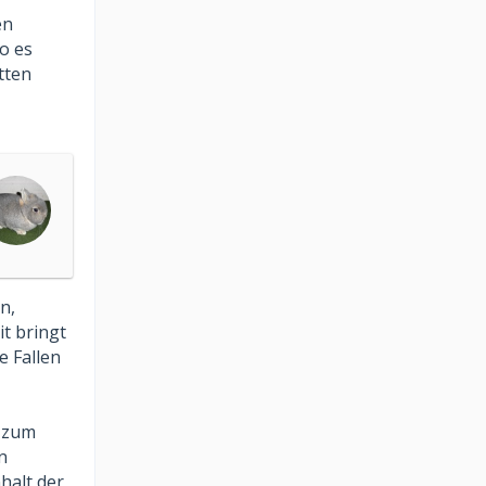
en
o es
tten
n,
it bringt
e Fallen
r zum
n
halt der