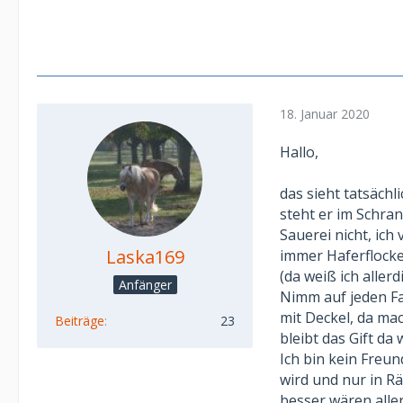
18. Januar 2020
Hallo,
das sieht tatsäch
steht er im Schran
Sauerei nicht, ich
Laska169
immer Haferflocke
(da weiß ich allerd
Anfänger
Nimm auf jeden Fa
mit Deckel, da ma
Beiträge
23
bleibt das Gift da 
Ich bin kein Freun
wird und nur in R
besser wären aller