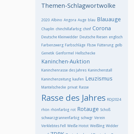
Themen-Schlagwortwolke
Blauauge
2020
Albino
Angora
Auge
blau
Corona
Chaplin
chinchillafarbig
chinf
Deutsche Kleinwidder
Deutsche Riesen
englisch
Farbenzwerg
Farbschläge
Fbzw
Fütterung
gelb
Genetik
Genformel
Hellschecke
Kaninchen-Auktion
Kaninchenrasse des Jahres
Kaninchenstall
Leuzismus
Kaninchenzeitung
kaufen
Mantelschecke
privat
Rasse
Rasse des Jahres
RDJ2024
Rotauge
rhön
rhönfarbig
rot
Schoß
schwarzgrannenfarbig
schwgr
Verein
Verklebtes Fell
Weiße Hotot
Weißling
Widder