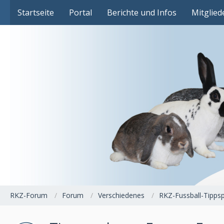
Das Fachforum der Rassekaninchenzucht
Startseite
Portal
Berichte und Infos
Mitglied
RKZ-Forum
Forum
Verschiedenes
RKZ-Fussball-Tippsp