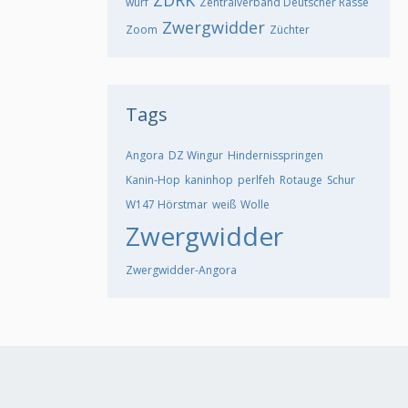
ZDRK
wurf
Zentralverband Deutscher Rasse
Zwergwidder
Zoom
Züchter
Tags
Angora
DZ Wingur
Hindernisspringen
Kanin-Hop
kaninhop
perlfeh
Rotauge
Schur
W147 Hörstmar
weiß
Wolle
Zwergwidder
Zwergwidder-Angora