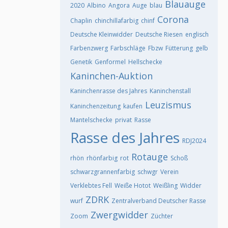
Blauauge
2020
Albino
Angora
Auge
blau
Corona
Chaplin
chinchillafarbig
chinf
Deutsche Kleinwidder
Deutsche Riesen
englisch
Farbenzwerg
Farbschläge
Fbzw
Fütterung
gelb
Genetik
Genformel
Hellschecke
Kaninchen-Auktion
Kaninchenrasse des Jahres
Kaninchenstall
Leuzismus
Kaninchenzeitung
kaufen
Mantelschecke
privat
Rasse
Rasse des Jahres
RDJ2024
Rotauge
rhön
rhönfarbig
rot
Schoß
schwarzgrannenfarbig
schwgr
Verein
Verklebtes Fell
Weiße Hotot
Weißling
Widder
ZDRK
wurf
Zentralverband Deutscher Rasse
Zwergwidder
Zoom
Züchter