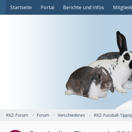
Das Fachforum der Rassekaninchenzucht
Startseite
Portal
Berichte und Infos
Mitglied
RKZ-Forum
Forum
Verschiedenes
RKZ-Fussball-Tippsp