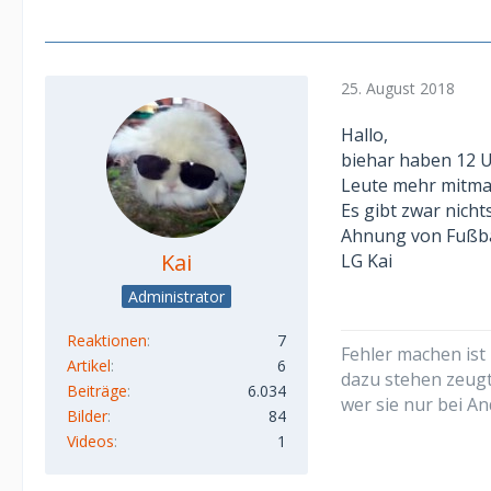
25. August 2018
Hallo,
biehar haben 12 U
Leute mehr mitma
Es gibt zwar nich
Ahnung von Fußba
Kai
LG Kai
Administrator
Reaktionen
7
Fehler machen ist
Artikel
6
dazu stehen zeug
Beiträge
6.034
wer sie nur bei An
Bilder
84
Videos
1