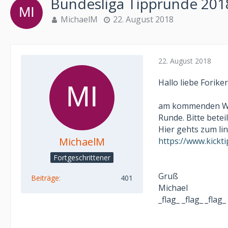
Bundesliga Tipprunde 201
MichaelM
22. August 2018
22. August 2018
Hallo liebe Foriker
am kommenden Woc
Runde. Bitte betei
Hier gehts zum li
MichaelM
https://www.kickti
Fortgeschrittener
Gruß
Beiträge
401
Michael
_flag_
_flag_
_flag_