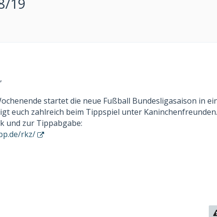
8/19
,
henende startet die neue Fußball Bundesligasaison in ei
ligt euch zahlreich beim Tippspiel unter Kaninchenfreunden
nk und zur Tippabgabe:
pp.de/rkz/