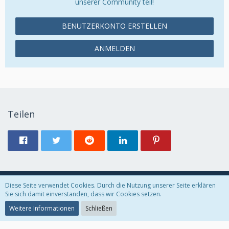
unserer Community teil!
BENUTZERKONTO ERSTELLEN
ANMELDEN
Teilen
Diese Seite verwendet Cookies. Durch die Nutzung unserer Seite erklären
Datenschutzerklärung
Kontakt
Impressum
Sie sich damit einverstanden, dass wir Cookies setzen.
Weitere Informationen
Schließen
Community-Software:
WoltLab Suite™ 5.2.21