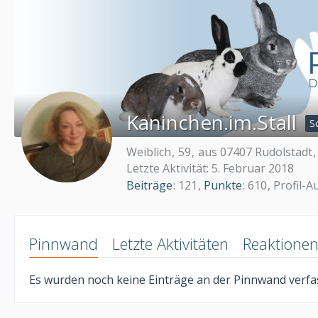
Kaninchen.im.Stall
S
Weiblich
59
aus 07407 Rudolstadt
Letzte Aktivität:
5. Februar 2018
Beiträge
121
Punkte
610
Profil-A
Pinnwand
Letzte Aktivitäten
Reaktione
Es wurden noch keine Einträge an der Pinnwand verfas