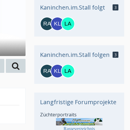
Kaninchen.im.Stall folgt
3
Kaninchen.im.Stall folgen
3
Langfristige Forumprojekte
Züchterportraits
Rasseverzeichnis