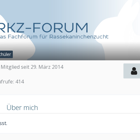
chüler
Mitglied seit 29. März 2014
ufrufe
414
n
Über mich
st.