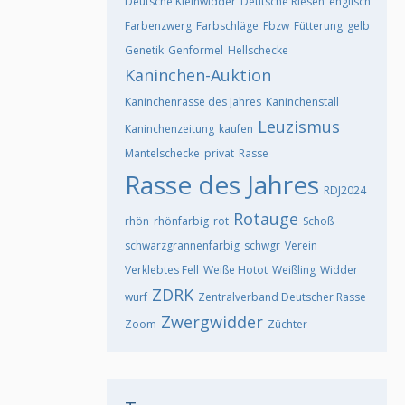
Deutsche Kleinwidder
Deutsche Riesen
englisch
Farbenzwerg
Farbschläge
Fbzw
Fütterung
gelb
Genetik
Genformel
Hellschecke
Kaninchen-Auktion
Kaninchenrasse des Jahres
Kaninchenstall
Leuzismus
Kaninchenzeitung
kaufen
Mantelschecke
privat
Rasse
Rasse des Jahres
RDJ2024
Rotauge
rhön
rhönfarbig
rot
Schoß
schwarzgrannenfarbig
schwgr
Verein
Verklebtes Fell
Weiße Hotot
Weißling
Widder
ZDRK
wurf
Zentralverband Deutscher Rasse
Zwergwidder
Zoom
Züchter