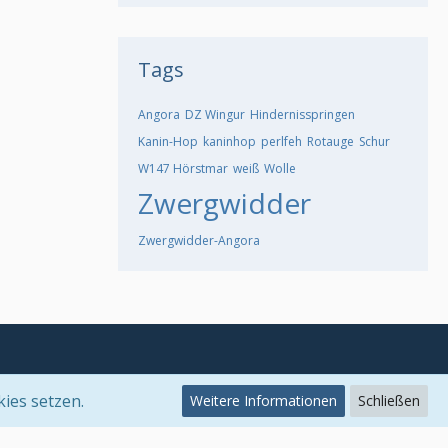
Tags
Angora
DZ Wingur
Hindernisspringen
Kanin-Hop
kaninhop
perlfeh
Rotauge
Schur
W147 Hörstmar
weiß
Wolle
Zwergwidder
Zwergwidder-Angora
kies setzen.
Weitere Informationen
Schließen