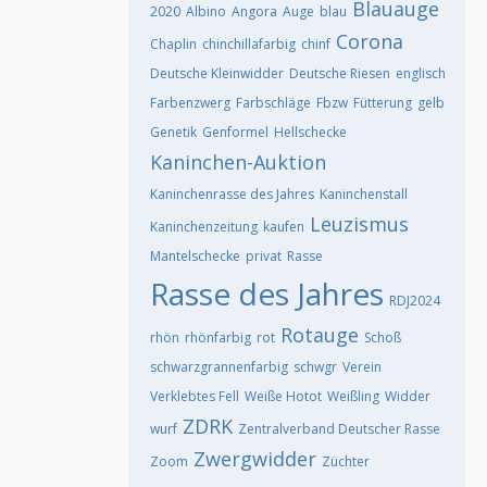
Blauauge
2020
Albino
Angora
Auge
blau
Corona
Chaplin
chinchillafarbig
chinf
Deutsche Kleinwidder
Deutsche Riesen
englisch
Farbenzwerg
Farbschläge
Fbzw
Fütterung
gelb
Genetik
Genformel
Hellschecke
Kaninchen-Auktion
Kaninchenrasse des Jahres
Kaninchenstall
Leuzismus
Kaninchenzeitung
kaufen
Mantelschecke
privat
Rasse
Rasse des Jahres
RDJ2024
Rotauge
rhön
rhönfarbig
rot
Schoß
schwarzgrannenfarbig
schwgr
Verein
Verklebtes Fell
Weiße Hotot
Weißling
Widder
ZDRK
wurf
Zentralverband Deutscher Rasse
Zwergwidder
Zoom
Züchter