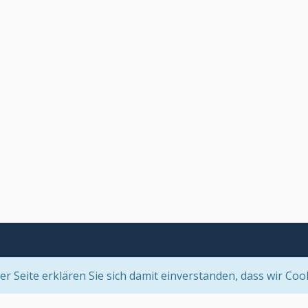
 Seite erklären Sie sich damit einverstanden, dass wir Coo
Community-Software:
WoltLab Suite™ 5.2.21