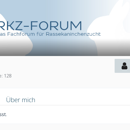
e
128
n
Über mich
st.