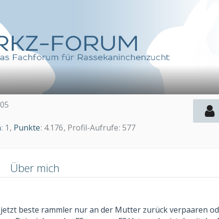
005
n
1
Punkte
4.176
Profil-Aufrufe
577
n
Über mich
an jetzt beste rammler nur an der Mutter zurück verpaaren o