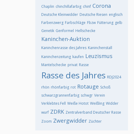
Corona
Chaplin
chinchillafarbig
chinf
Deutsche Kleinwidder
Deutsche Riesen
englisch
Farbenzwerg
Farbschläge
Fbzw
Fütterung
gelb
Genetik
Genformel
Hellschecke
Kaninchen-Auktion
Kaninchenrasse des Jahres
Kaninchenstall
Leuzismus
Kaninchenzeitung
kaufen
Mantelschecke
privat
Rasse
Rasse des Jahres
RDJ2024
Rotauge
rhön
rhönfarbig
rot
Schoß
schwarzgrannenfarbig
schwgr
Verein
Verklebtes Fell
Weiße Hotot
Weißling
Widder
ZDRK
wurf
Zentralverband Deutscher Rasse
Zwergwidder
Zoom
Züchter