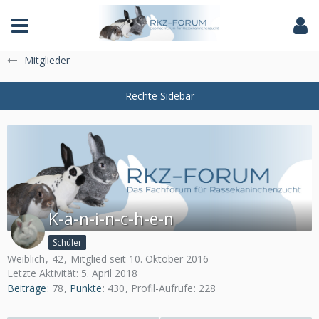
Das Fachforum der Rassekaninchenzucht
Mitglieder
K-a-n-i-n-c-h-e-n
Schüler
Weiblich
42
Mitglied seit 10. Oktober 2016
Letzte Aktivität:
5. April 2018
Beiträge
78
Punkte
430
Profil-Aufrufe
228