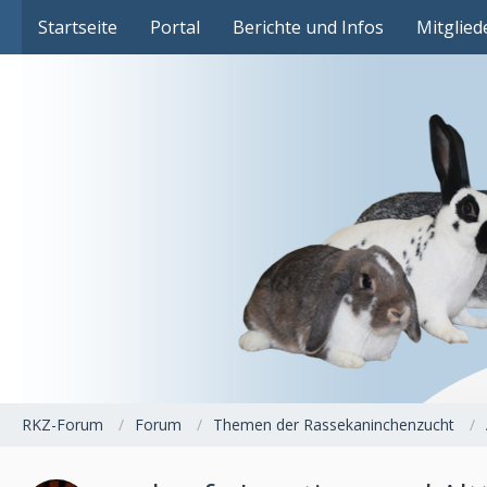
Das Fachforum der Rassekaninchenzucht
Startseite
Portal
Berichte und Infos
Mitglied
RKZ-Forum
Forum
Themen der Rassekaninchenzucht