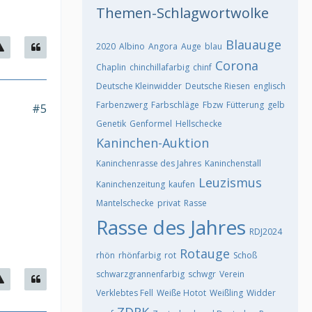
Themen-Schlagwortwolke
Blauauge
2020
Albino
Angora
Auge
blau
Corona
Chaplin
chinchillafarbig
chinf
Deutsche Kleinwidder
Deutsche Riesen
englisch
Farbenzwerg
Farbschläge
Fbzw
Fütterung
gelb
#5
Genetik
Genformel
Hellschecke
Kaninchen-Auktion
Kaninchenrasse des Jahres
Kaninchenstall
Leuzismus
Kaninchenzeitung
kaufen
Mantelschecke
privat
Rasse
Rasse des Jahres
RDJ2024
Rotauge
rhön
rhönfarbig
rot
Schoß
schwarzgrannenfarbig
schwgr
Verein
Verklebtes Fell
Weiße Hotot
Weißling
Widder