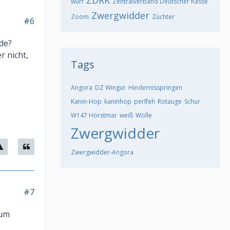
ZDRK
wurf
Zentralverband Deutscher Rasse
Zwergwidder
Zoom
Züchter
#6
de?
r nicht,
Tags
Angora
DZ Wingur
Hindernisspringen
Kanin-Hop
kaninhop
perlfeh
Rotauge
Schur
W147 Hörstmar
weiß
Wolle
Zwergwidder
Zwergwidder-Angora
#7
rum