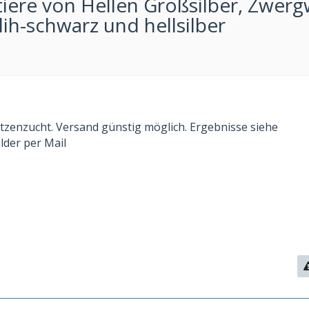
tiere von Hellen Großsilber, Zwer
lih-schwarz und hellsilber
itzenzucht. Versand günstig möglich. Ergebnisse siehe
der per Mail