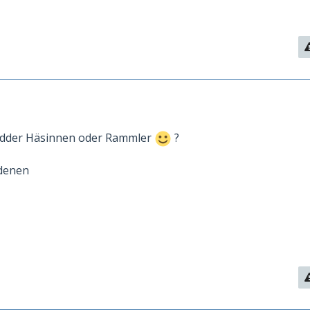
widder Häsinnen oder Rammler
?
 denen