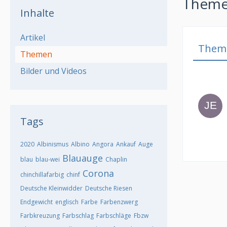
Themen
Inhalte
Artikel
Them
Themen
Bilder und Videos
Tags
2020
Albinismus
Albino
Angora
Ankauf
Auge
Blauauge
blau
blau-wei
Chaplin
Corona
chinchillafarbig
chinf
Deutsche Kleinwidder
Deutsche Riesen
Endgewicht
englisch
Farbe
Farbenzwerg
Farbkreuzung
Farbschlag
Farbschläge
Fbzw