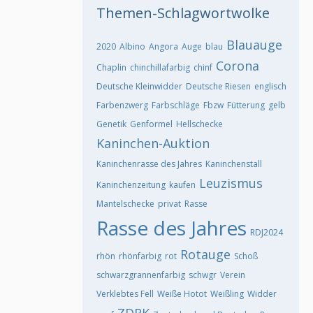
Themen-Schlagwortwolke
Blauauge
2020
Albino
Angora
Auge
blau
Corona
Chaplin
chinchillafarbig
chinf
Deutsche Kleinwidder
Deutsche Riesen
englisch
Farbenzwerg
Farbschläge
Fbzw
Fütterung
gelb
Genetik
Genformel
Hellschecke
Kaninchen-Auktion
Kaninchenrasse des Jahres
Kaninchenstall
Leuzismus
Kaninchenzeitung
kaufen
Mantelschecke
privat
Rasse
Rasse des Jahres
RDJ2024
Rotauge
rhön
rhönfarbig
rot
Schoß
schwarzgrannenfarbig
schwgr
Verein
Verklebtes Fell
Weiße Hotot
Weißling
Widder