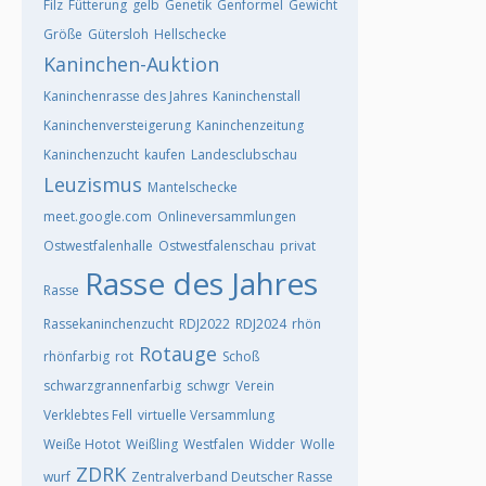
Filz
Fütterung
gelb
Genetik
Genformel
Gewicht
Größe
Gütersloh
Hellschecke
Kaninchen-Auktion
Kaninchenrasse des Jahres
Kaninchenstall
Kaninchenversteigerung
Kaninchenzeitung
Kaninchenzucht
kaufen
Landesclubschau
Leuzismus
Mantelschecke
meet.google.com
Onlineversammlungen
Ostwestfalenhalle
Ostwestfalenschau
privat
Rasse des Jahres
Rasse
Rassekaninchenzucht
RDJ2022
RDJ2024
rhön
Rotauge
rhönfarbig
rot
Schoß
schwarzgrannenfarbig
schwgr
Verein
Verklebtes Fell
virtuelle Versammlung
Weiße Hotot
Weißling
Westfalen
Widder
Wolle
ZDRK
wurf
Zentralverband Deutscher Rasse