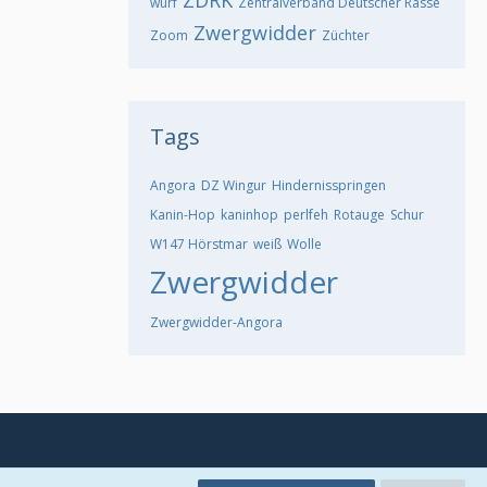
ZDRK
wurf
Zentralverband Deutscher Rasse
Zwergwidder
Zoom
Züchter
Tags
Angora
DZ Wingur
Hindernisspringen
Kanin-Hop
kaninhop
perlfeh
Rotauge
Schur
W147 Hörstmar
weiß
Wolle
Zwergwidder
Zwergwidder-Angora