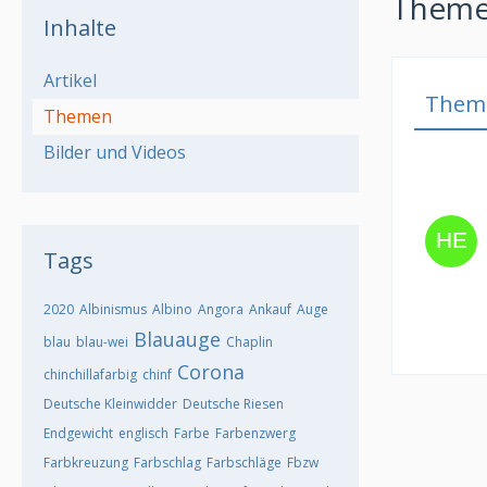
Themen
Inhalte
Artikel
Them
Themen
Bilder und Videos
Tags
2020
Albinismus
Albino
Angora
Ankauf
Auge
Blauauge
blau
blau-wei
Chaplin
Corona
chinchillafarbig
chinf
Deutsche Kleinwidder
Deutsche Riesen
Endgewicht
englisch
Farbe
Farbenzwerg
Farbkreuzung
Farbschlag
Farbschläge
Fbzw