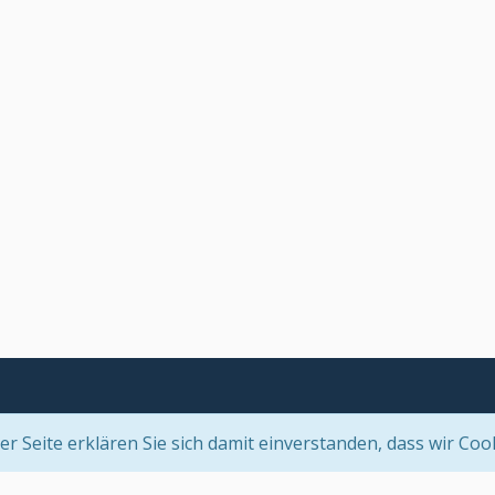
 Seite erklären Sie sich damit einverstanden, dass wir Coo
Community-Software:
WoltLab Suite™ 5.2.21