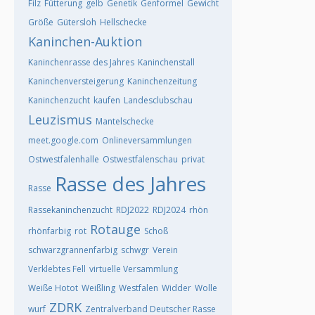
Filz
Fütterung
gelb
Genetik
Genformel
Gewicht
Größe
Gütersloh
Hellschecke
Kaninchen-Auktion
Kaninchenrasse des Jahres
Kaninchenstall
Kaninchenversteigerung
Kaninchenzeitung
Kaninchenzucht
kaufen
Landesclubschau
Leuzismus
Mantelschecke
meet.google.com
Onlineversammlungen
Ostwestfalenhalle
Ostwestfalenschau
privat
Rasse des Jahres
Rasse
Rassekaninchenzucht
RDJ2022
RDJ2024
rhön
Rotauge
rhönfarbig
rot
Schoß
schwarzgrannenfarbig
schwgr
Verein
Verklebtes Fell
virtuelle Versammlung
Weiße Hotot
Weißling
Westfalen
Widder
Wolle
ZDRK
wurf
Zentralverband Deutscher Rasse