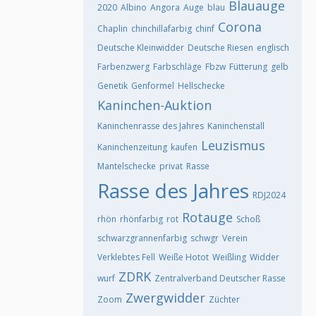
Blauauge
2020
Albino
Angora
Auge
blau
Corona
Chaplin
chinchillafarbig
chinf
Deutsche Kleinwidder
Deutsche Riesen
englisch
Farbenzwerg
Farbschläge
Fbzw
Fütterung
gelb
Genetik
Genformel
Hellschecke
Kaninchen-Auktion
Kaninchenrasse des Jahres
Kaninchenstall
Leuzismus
Kaninchenzeitung
kaufen
Mantelschecke
privat
Rasse
Rasse des Jahres
RDJ2024
Rotauge
rhön
rhönfarbig
rot
Schoß
schwarzgrannenfarbig
schwgr
Verein
Verklebtes Fell
Weiße Hotot
Weißling
Widder
ZDRK
wurf
Zentralverband Deutscher Rasse
Zwergwidder
Zoom
Züchter