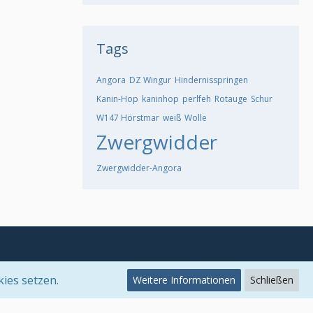
Tags
Angora
DZ Wingur
Hindernisspringen
Kanin-Hop
kaninhop
perlfeh
Rotauge
Schur
W147 Hörstmar
weiß
Wolle
Zwergwidder
Zwergwidder-Angora
kies setzen.
Weitere Informationen
Schließen