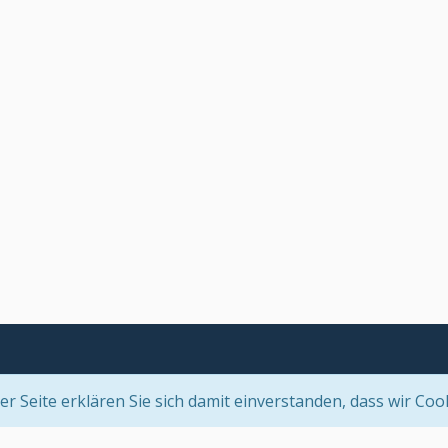
 Seite erklären Sie sich damit einverstanden, dass wir Coo
Community-Software:
WoltLab Suite™ 5.2.21