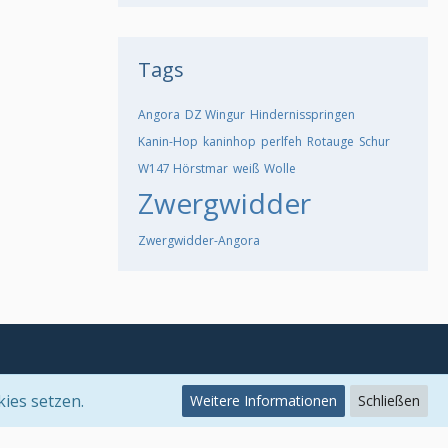
Tags
Angora
DZ Wingur
Hindernisspringen
Kanin-Hop
kaninhop
perlfeh
Rotauge
Schur
W147 Hörstmar
weiß
Wolle
Zwergwidder
Zwergwidder-Angora
kies setzen.
Weitere Informationen
Schließen