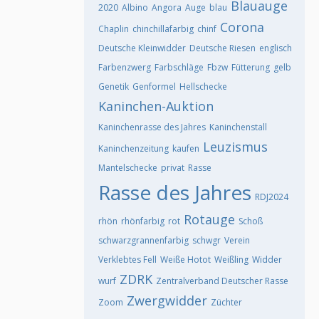
Blauauge
2020
Albino
Angora
Auge
blau
Corona
Chaplin
chinchillafarbig
chinf
Deutsche Kleinwidder
Deutsche Riesen
englisch
Farbenzwerg
Farbschläge
Fbzw
Fütterung
gelb
Genetik
Genformel
Hellschecke
Kaninchen-Auktion
Kaninchenrasse des Jahres
Kaninchenstall
Leuzismus
Kaninchenzeitung
kaufen
Mantelschecke
privat
Rasse
Rasse des Jahres
RDJ2024
Rotauge
rhön
rhönfarbig
rot
Schoß
schwarzgrannenfarbig
schwgr
Verein
Verklebtes Fell
Weiße Hotot
Weißling
Widder
ZDRK
wurf
Zentralverband Deutscher Rasse
Zwergwidder
Zoom
Züchter