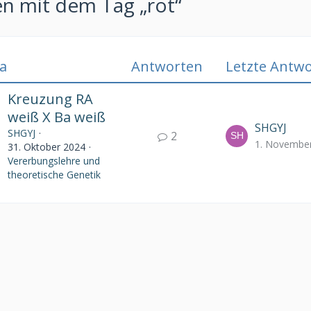
 mit dem Tag „rot“
a
Antworten
Letzte Antwo
Kreuzung RA
weiß X Ba weiß
SHGYJ
SHGYJ
2
1. Novembe
31. Oktober 2024
Vererbungslehre und
theoretische Genetik