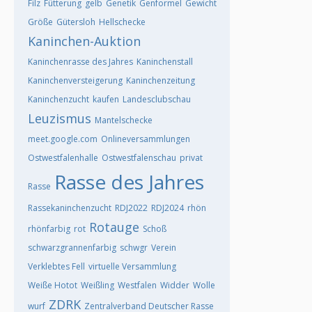
Filz
Fütterung
gelb
Genetik
Genformel
Gewicht
Größe
Gütersloh
Hellschecke
Kaninchen-Auktion
Kaninchenrasse des Jahres
Kaninchenstall
Kaninchenversteigerung
Kaninchenzeitung
Kaninchenzucht
kaufen
Landesclubschau
Leuzismus
Mantelschecke
meet.google.com
Onlineversammlungen
Ostwestfalenhalle
Ostwestfalenschau
privat
Rasse des Jahres
Rasse
Rassekaninchenzucht
RDJ2022
RDJ2024
rhön
Rotauge
rhönfarbig
rot
Schoß
schwarzgrannenfarbig
schwgr
Verein
Verklebtes Fell
virtuelle Versammlung
Weiße Hotot
Weißling
Westfalen
Widder
Wolle
ZDRK
wurf
Zentralverband Deutscher Rasse