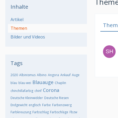
Themen
Inhalte
Artikel
Them
Themen
Bilder und Videos
Tags
2020
Albinismus
Albino
Angora
Ankauf
Auge
Blauauge
blau
blau-wei
Chaplin
Corona
chinchillafarbig
chinf
Deutsche Kleinwidder
Deutsche Riesen
Endgewicht
englisch
Farbe
Farbenzwerg
Farbkreuzung
Farbschlag
Farbschläge
Fbzw