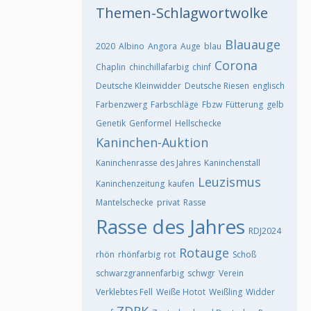
Themen-Schlagwortwolke
Blauauge
2020
Albino
Angora
Auge
blau
Corona
Chaplin
chinchillafarbig
chinf
Deutsche Kleinwidder
Deutsche Riesen
englisch
Farbenzwerg
Farbschläge
Fbzw
Fütterung
gelb
Genetik
Genformel
Hellschecke
Kaninchen-Auktion
Kaninchenrasse des Jahres
Kaninchenstall
Leuzismus
Kaninchenzeitung
kaufen
Mantelschecke
privat
Rasse
Rasse des Jahres
RDJ2024
Rotauge
rhön
rhönfarbig
rot
Schoß
schwarzgrannenfarbig
schwgr
Verein
Verklebtes Fell
Weiße Hotot
Weißling
Widder