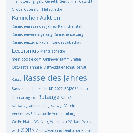
Filz
Fütterung
gelb
Genetik
Genformel
Gewicht
Größe
Gütersloh
Hellschecke
Kaninchen-Auktion
Kaninchenrasse des Jahres
Kaninchenstall
Kaninchenversteigerung
Kaninchenzeitung
Kaninchenzucht
kaufen
Landesclubschau
Leuzismus
Mantelschecke
meet.google.com
Onlineversammlungen
Ostwestfalenhalle
Ostwestfalenschau
privat
Rasse des Jahres
Rasse
Rassekaninchenzucht
RDJ2022
RDJ2024
rhön
Rotauge
rhönfarbig
rot
Schoß
schwarzgrannenfarbig
schwgr
Verein
Verklebtes Fell
virtuelle Versammlung
Weiße Hotot
Weißling
Westfalen
Widder
Wolle
ZDRK
wurf
Zentralverband Deutscher Rasse