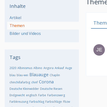
Themen
Inhalte
Artikel
Them
Themen
Bilder und Videos
Tags
2020
Albinismus
Albino
Angora
Ankauf
Auge
Blauauge
blau
blau-wei
Chaplin
Corona
chinchillafarbig
chinf
Deutsche Kleinwidder
Deutsche Riesen
Endgewicht
englisch
Farbe
Farbenzwerg
Farbkreuzung
Farbschlag
Farbschläge
Fbzw