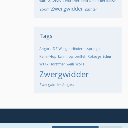
ZDRK
wurf
Zentralverband Deutscher Rasse
Zwergwidder
Zoom
Züchter
Tags
Angora
DZ Wingur
Hindernisspringen
Kanin-Hop
kaninhop
perlfeh
Rotauge
Schur
W147 Hörstmar
weiß
Wolle
Zwergwidder
Zwergwidder-Angora