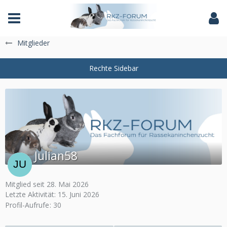
Das Fachforum der Rassekaninchenzucht
Mitglieder
Julian58
Mitglied seit 28. Mai 2026
Letzte Aktivität:
15. Juni 2026
Profil-Aufrufe
30