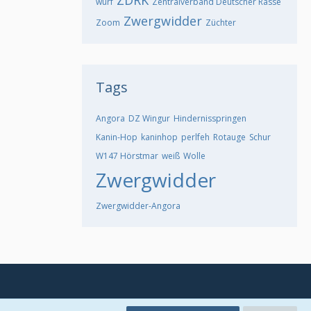
ZDRK
wurf
Zentralverband Deutscher Rasse
Zwergwidder
Zoom
Züchter
Tags
Angora
DZ Wingur
Hindernisspringen
Kanin-Hop
kaninhop
perlfeh
Rotauge
Schur
W147 Hörstmar
weiß
Wolle
Zwergwidder
Zwergwidder-Angora