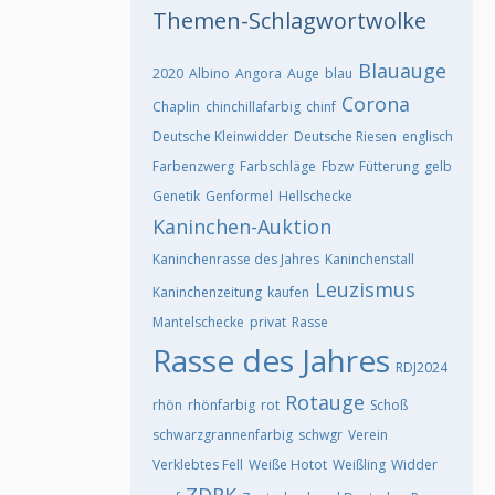
Themen-Schlagwortwolke
Blauauge
2020
Albino
Angora
Auge
blau
Corona
Chaplin
chinchillafarbig
chinf
Deutsche Kleinwidder
Deutsche Riesen
englisch
Farbenzwerg
Farbschläge
Fbzw
Fütterung
gelb
Genetik
Genformel
Hellschecke
Kaninchen-Auktion
Kaninchenrasse des Jahres
Kaninchenstall
Leuzismus
Kaninchenzeitung
kaufen
Mantelschecke
privat
Rasse
Rasse des Jahres
RDJ2024
Rotauge
rhön
rhönfarbig
rot
Schoß
schwarzgrannenfarbig
schwgr
Verein
Verklebtes Fell
Weiße Hotot
Weißling
Widder