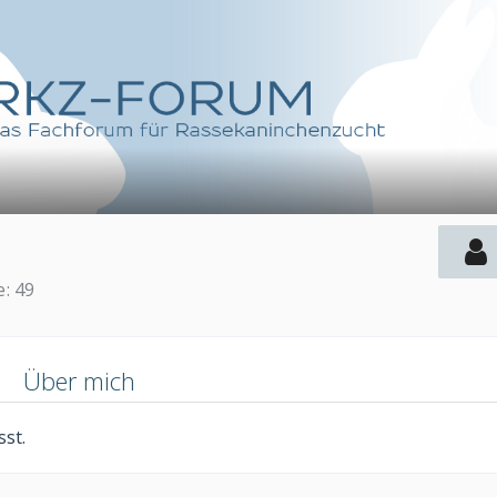
e
49
n
Über mich
st.