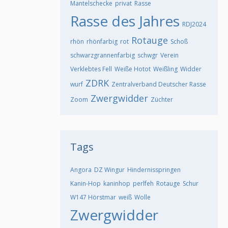
Mantelschecke
privat
Rasse
Rasse des Jahres
RDJ2024
Rotauge
rhön
rhönfarbig
rot
Schoß
schwarzgrannenfarbig
schwgr
Verein
Verklebtes Fell
Weiße Hotot
Weißling
Widder
ZDRK
wurf
Zentralverband Deutscher Rasse
Zwergwidder
Zoom
Züchter
Tags
Angora
DZ Wingur
Hindernisspringen
Kanin-Hop
kaninhop
perlfeh
Rotauge
Schur
W147 Hörstmar
weiß
Wolle
Zwergwidder