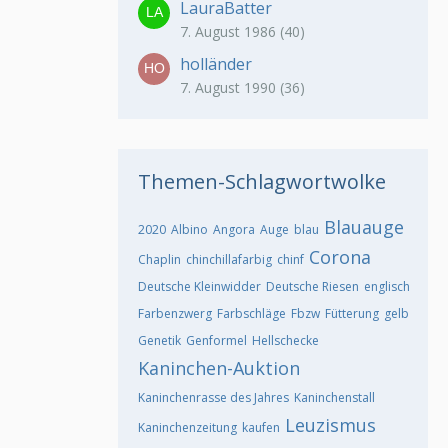
LauraBatter
7. August 1986 (40)
holländer
7. August 1990 (36)
Themen-Schlagwortwolke
Blauauge
2020
Albino
Angora
Auge
blau
Corona
Chaplin
chinchillafarbig
chinf
Deutsche Kleinwidder
Deutsche Riesen
englisch
Farbenzwerg
Farbschläge
Fbzw
Fütterung
gelb
Genetik
Genformel
Hellschecke
Kaninchen-Auktion
Kaninchenrasse des Jahres
Kaninchenstall
Leuzismus
Kaninchenzeitung
kaufen