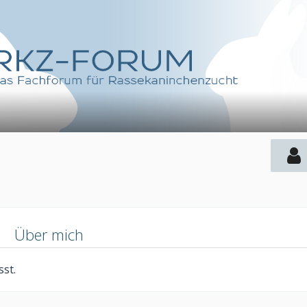
n
Über mich
st.