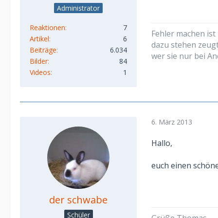
Administrator
Reaktionen
7
Fehler machen ist
Artikel
6
dazu stehen zeug
Beiträge
6.034
wer sie nur bei An
Bilder
84
Videos
1
6. März 2013
Hallo,
euch einen schön
der schwabe
Schüler
Grüße Thomas