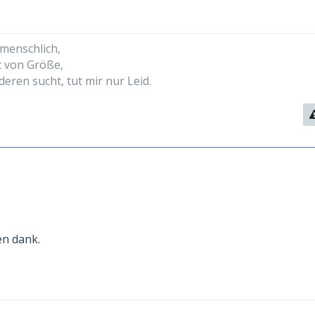
 menschlich,
t von Größe,
deren sucht, tut mir nur Leid.
en dank.