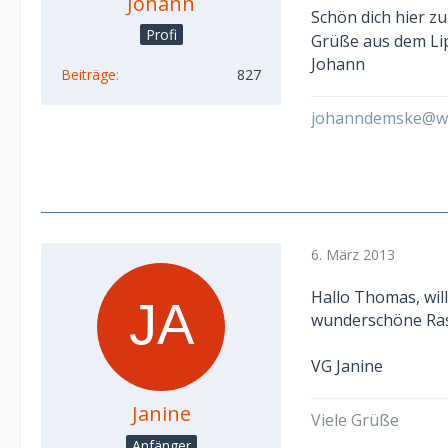
Johann
Schön dich hier zu
Profi
Grüße aus dem Li
Johann
Beiträge
827
johanndemske@w
6. März 2013
Hallo Thomas, wil
wunderschöne Rass
VG Janine
Janine
Viele Grüße
Anfänger