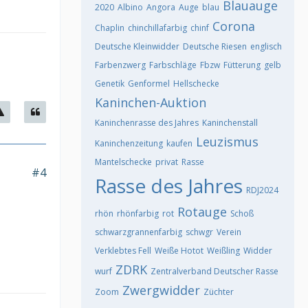
Blauauge
2020
Albino
Angora
Auge
blau
Corona
Chaplin
chinchillafarbig
chinf
Deutsche Kleinwidder
Deutsche Riesen
englisch
Farbenzwerg
Farbschläge
Fbzw
Fütterung
gelb
Genetik
Genformel
Hellschecke
Kaninchen-Auktion
Kaninchenrasse des Jahres
Kaninchenstall
Leuzismus
Kaninchenzeitung
kaufen
Mantelschecke
privat
Rasse
#4
Rasse des Jahres
RDJ2024
Rotauge
rhön
rhönfarbig
rot
Schoß
schwarzgrannenfarbig
schwgr
Verein
Verklebtes Fell
Weiße Hotot
Weißling
Widder
ZDRK
wurf
Zentralverband Deutscher Rasse
Zwergwidder
Zoom
Züchter