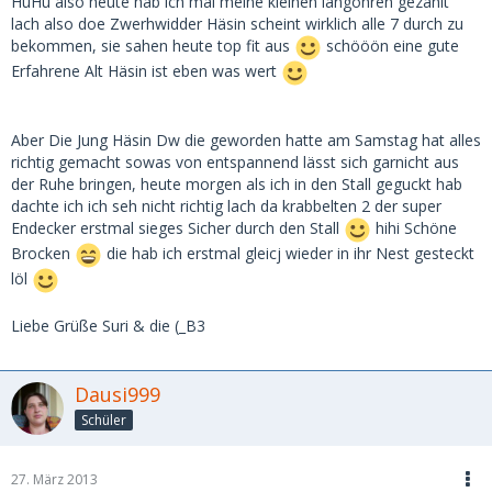
HuHu also heute hab ich mal meine kleinen langohren gezählt
lach also doe Zwerhwidder Häsin scheint wirklich alle 7 durch zu
bekommen, sie sahen heute top fit aus
schööön eine gute
Erfahrene Alt Häsin ist eben was wert
Aber Die Jung Häsin Dw die geworden hatte am Samstag hat alles
richtig gemacht sowas von entspannend lässt sich garnicht aus
der Ruhe bringen, heute morgen als ich in den Stall geguckt hab
dachte ich ich seh nicht richtig lach da krabbelten 2 der super
Endecker erstmal sieges Sicher durch den Stall
hihi Schöne
Brocken
die hab ich erstmal gleicj wieder in ihr Nest gesteckt
löl
Liebe Grüße Suri & die (_B3
Dausi999
Schüler
27. März 2013