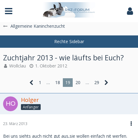
Das Fachforum der Rassekaninchenzucht
Allgemeine Kaninchenzucht
Zuchtjahr 2013 - wie läufts bei Euch?
Wollclau
1. Oktober 2012
1
…
18
19
20
…
29
Holger
Anfänger
23. März 2013
Bei uns siehts auch nicht gut aus,sie wollen einfach nit werfen.