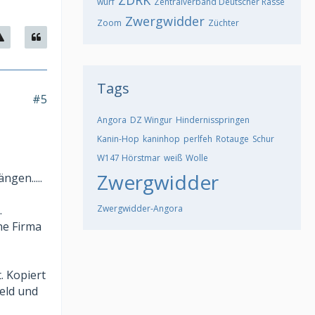
ZDRK
wurf
Zentralverband Deutscher Rasse
Zwergwidder
Zoom
Züchter
Tags
#5
Angora
DZ Wingur
Hindernisspringen
Kanin-Hop
kaninhop
perlfeh
Rotauge
Schur
W147 Hörstmar
weiß
Wolle
Zwergwidder
ngen.....
Zwergwidder-Angora
.
ne Firma
. Kopiert
Feld und