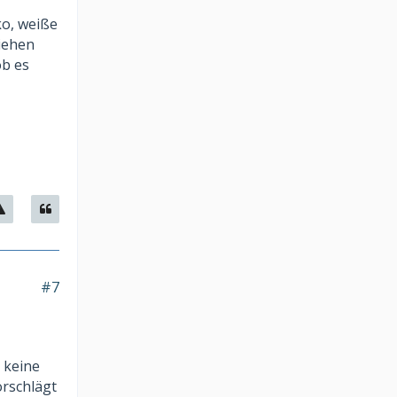
ko, weiße
iehen
ob es
#7
 keine
orschlägt