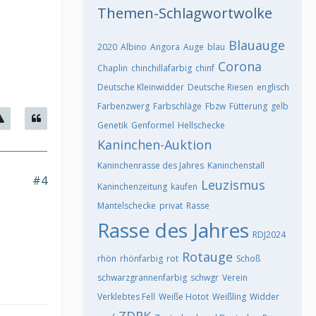
Themen-Schlagwortwolke
Blauauge
2020
Albino
Angora
Auge
blau
Corona
Chaplin
chinchillafarbig
chinf
Deutsche Kleinwidder
Deutsche Riesen
englisch
Farbenzwerg
Farbschläge
Fbzw
Fütterung
gelb
Genetik
Genformel
Hellschecke
Kaninchen-Auktion
Kaninchenrasse des Jahres
Kaninchenstall
#4
Leuzismus
Kaninchenzeitung
kaufen
Mantelschecke
privat
Rasse
Rasse des Jahres
RDJ2024
Rotauge
rhön
rhönfarbig
rot
Schoß
schwarzgrannenfarbig
schwgr
Verein
Verklebtes Fell
Weiße Hotot
Weißling
Widder