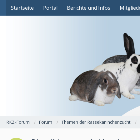
Das Fachforum der Rassekaninchenzucht
Startseite
Portal
Berichte und Infos
Mitglied
RKZ-Forum
Forum
Themen der Rassekaninchenzucht