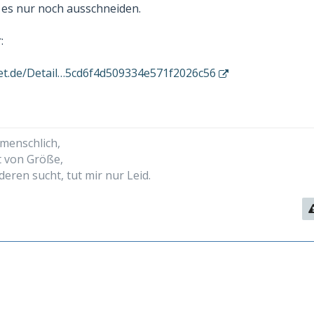
es nur noch ausschneiden.
:
net.de/Detail…5cd6f4d509334e571f2026c56
 menschlich,
t von Größe,
deren sucht, tut mir nur Leid.