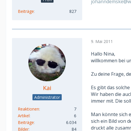
johanndemske@w
Beiträge
827
9. Mai 2011
Hallo Nina,
willkommen bei u
Zu deine Frage, de
Kai
Es gibt das solche
Wir haben die auc
Administrator
immer mit. Die sol
Reaktionen
7
Man könnte sich e
Artikel
6
sich ein Bild von 
Beiträge
6.034
druckt alle zusam
Bilder
84