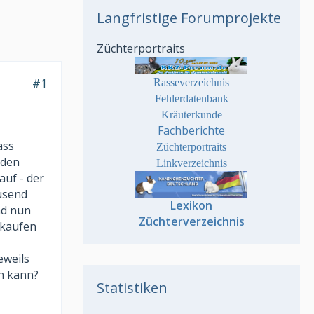
Langfristige Forumprojekte
Züchterportraits
#1
Rasseverzeichnis
Fehlerdatenbank
Kräuterkunde
Fachberichte
ass
Züchterportraits
rden
Linkverzeichnis
uf - der
ausend
Lexikon
nd nun
Züchterverzeichnis
 kaufen
eweils
en kann?
Statistiken