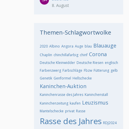
8. August
Themen-Schlagwortwolke
Blauauge
2020
Albino
Angora
Auge
blau
Corona
Chaplin
chinchillafarbig
chinf
Deutsche Kleinwidder
Deutsche Riesen
englisch
Farbenzwerg
Farbschläge
Fbzw
Fütterung
gelb
Genetik
Genformel
Hellschecke
Kaninchen-Auktion
Kaninchenrasse des Jahres
Kaninchenstall
Leuzismus
Kaninchenzeitung
kaufen
Mantelschecke
privat
Rasse
Rasse des Jahres
RDJ2024