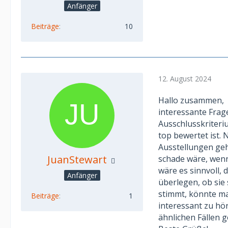
Anfänger
Beiträge
10
12. August 2024
Hallo zusammen,
interessante Frage
Ausschlusskriteri
top bewertet ist.
Ausstellungen ge
JuanStewart
schade wäre, wenn
wäre es sinnvoll,
Anfänger
überlegen, ob sie
stimmt, könnte ma
Beiträge
1
interessant zu hö
ähnlichen Fällen 