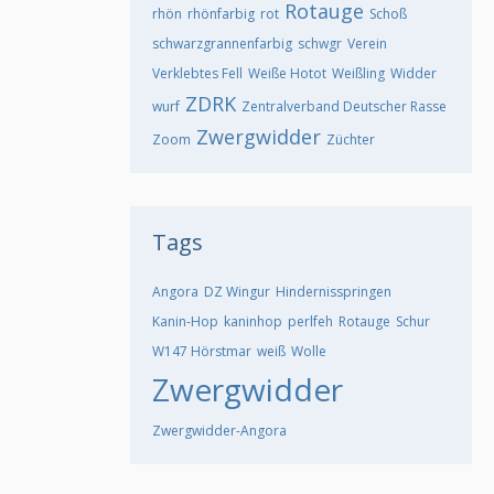
Rotauge
rhön
rhönfarbig
rot
Schoß
schwarzgrannenfarbig
schwgr
Verein
Verklebtes Fell
Weiße Hotot
Weißling
Widder
ZDRK
wurf
Zentralverband Deutscher Rasse
Zwergwidder
Zoom
Züchter
Tags
Angora
DZ Wingur
Hindernisspringen
Kanin-Hop
kaninhop
perlfeh
Rotauge
Schur
W147 Hörstmar
weiß
Wolle
Zwergwidder
Zwergwidder-Angora