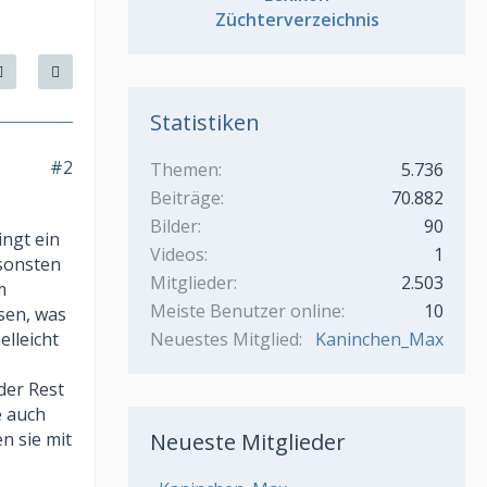
Züchterverzeichnis
Statistiken
#2
Themen
5.736
Beiträge
70.882
Bilder
90
ingt ein
Videos
1
nsonsten
Mitglieder
2.503
m
Meiste Benutzer online
10
sen, was
lleicht
Neuestes Mitglied
Kaninchen_Max
der Rest
e auch
n sie mit
Neueste Mitglieder