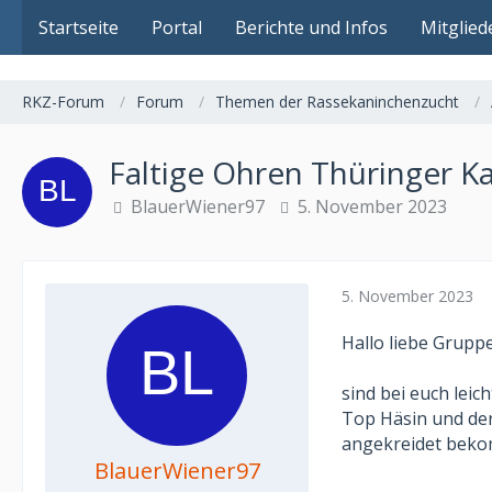
Das Fachforum der Rassekaninchenzucht
Startseite
Portal
Berichte und Infos
Mitglied
RKZ-Forum
Forum
Themen der Rassekaninchenzucht
Faltige Ohren Thüringer K
BlauerWiener97
5. November 2023
5. November 2023
Hallo liebe Gruppe
sind bei euch leic
Top Häsin und der
angekreidet bek
BlauerWiener97