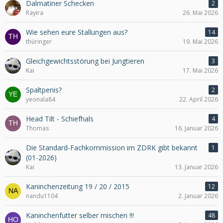
Dalmatiner Schecken
2
Rayira
26. Mai 2026
Wie sehen eure Stallungen aus?
14
thüringer
19. Mai 2026
Gleichgewichtsstörung bei Jungtieren
3
Kai
17. Mai 2026
Spaltpenis?
2
yeonala84
22. April 2026
Head Tilt - Schiefhals
4
Thomas
16. Januar 2026
Die Standard-Fachkommission im ZDRK gibt bekannt
1
(01-2026)
Kai
13. Januar 2026
Kaninchenzeitung 19 / 20 / 2015
12
nandu1104
2. Januar 2026
Kaninchenfutter selber mischen !!!
48