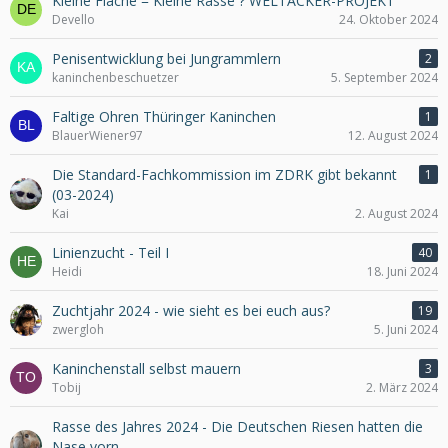
Kleine Fläche = Kleine Rasse ? WELTACKER-PROJEKT
Devello
24. Oktober 2024
Penisentwicklung bei Jungrammlern
2
kaninchenbeschuetzer
5. September 2024
Faltige Ohren Thüringer Kaninchen
1
BlauerWiener97
12. August 2024
Die Standard-Fachkommission im ZDRK gibt bekannt
1
(03-2024)
Kai
2. August 2024
Linienzucht - Teil I
40
Heidi
18. Juni 2024
Zuchtjahr 2024 - wie sieht es bei euch aus?
19
zwergloh
5. Juni 2024
Kaninchenstall selbst mauern
3
Tobij
2. März 2024
Rasse des Jahres 2024 - Die Deutschen Riesen hatten die
Nase vorn