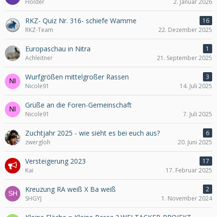
Holder
2. Januar 2026
RKZ- Quiz Nr. 316- schiefe Wamme
16
RKZ-Team
22. Dezember 2025
Europaschau in Nitra
1
Achleitner
21. September 2025
Wurfgrößen mittelgroßer Rassen
3
Nicole91
14. Juli 2025
Grüße an die Foren-Gemeinschaft
Nicole91
7. Juli 2025
Zuchtjahr 2025 - wie sieht es bei euch aus?
6
zwergloh
20. Juni 2025
Versteigerung 2023
17
Kai
17. Februar 2025
Kreuzung RA weiß X Ba weiß
2
SHGYJ
1. November 2024